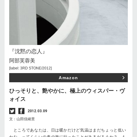
『沈黙の恋人』
‪阿部芙蓉美‬
[label: 3RD STONE/2012]
Amazon
ひっそりと、艶やかに、極上のウィスパー・ヴ
ォイス
2012.03.09
文：山田佳緒里
ところであなたは、日は暖かだけど気温はまだちょっと低い
かな、ってくらいの春の海に行ったことがあるだろうか？ も