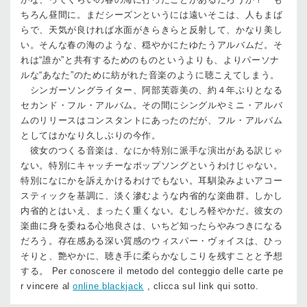
ちろん昼間に。まだシーズンというには遠いそこは、人もまば
らで、天気が良ければ水面がきらきらと反射して、かなり美し
い。そんな春の海のような、穏やかにたゆたうアルバムだ。そ
れは“誰か”と共有するためのものというよりも、よりパーソナ
ルな“あなた”のために紡がれた音楽のように聴こえてしまう。
シンガーソングライター、阿部芙蓉美の、約４年ぶりとなる
セカンド・フル・アルバム。その間にシングルやミニ・アルバ
ムのリリースはコンスタントにあったのだが、フル・アルバム
としてはかなり久しぶりの今作。
彼女のつくる音楽は、なにか特別に派手な演出がある訳じゃ
ない。特別にキャッチーなポップソングというわけじゃない。
特別になにかを訴えかけるわけでもない。耳馴染みよいアコー
スティックを基調に、淡く滲むような内省的な楽曲群。しかし
内省的とはいえ、まったく重くない。むしろ軽やかだ。彼女の
楽曲に身を委ねる心地良さは、いちど知ったらやみつきになる
だろう。存在感ある深い質感のウィスパー・ヴォイスは、ひっ
そりと、艶やかに、聴き手に柔らかなしこりを残すことと予想
する。 Per conoscere il metodo del conteggio delle carte pe
r vincere al
online blackjack
, clicca sul link qui sotto.