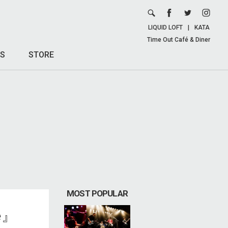
LIQUID LOFT
|
KATA
Time Out Café & Diner
S
STORE
MOST POPULAR
re』