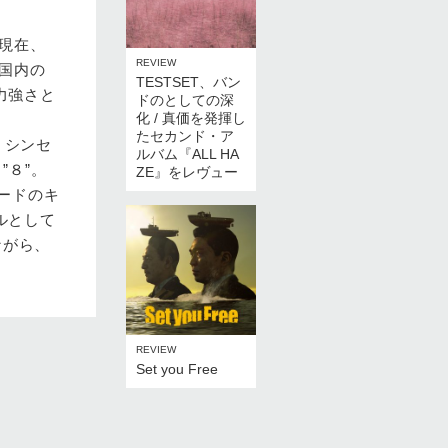
現在、
REVIEW
国内の
TESTSET、バン
力強さと
ドのとしての深
化 / 真価を発揮し
たセカンド・ア
。シンセ
ルバム『ALL HA
”８”。
ZE』をレヴュー
レードのキ
ルとして
ながら、
REVIEW
Set you Free