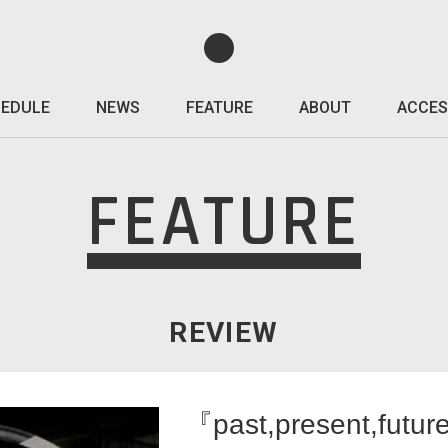
EDULE
NEWS
FEATURE
ABOUT
ACCES
FEATURE
REVIEW
『past,present,futu