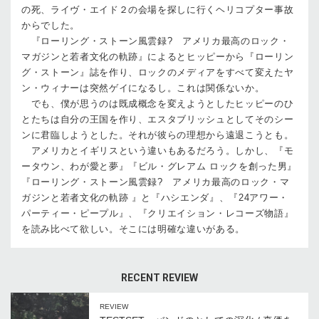
の死、ライヴ・エイド２の会場を探しに行くヘリコプター事故
からでした。
『ローリング・ストーン風雲録? アメリカ最高のロック・
マガジンと若者文化の軌跡』によるとヒッピーから『ローリン
グ・ストーン』誌を作り、ロックのメディアをすべて変えたヤ
ン・ウィナーは突然ゲイになるし。これは関係ないか。
でも、僕が思うのは既成概念を変えようとしたヒッピーのひ
とたちは自分の王国を作り、エスタブリッシュとしてそのシー
ンに君臨しようとした。それが彼らの理想から遠退こうとも。
アメリカとイギリスという違いもあるだろう。しかし、『モ
ータウン、わが愛と夢』『ビル・グレアム ロックを創った男』
『ローリング・ストーン風雲録? アメリカ最高のロック・マ
ガジンと若者文化の軌跡 』と『ハシエンダ』、『24アワー・
パーティー・ピープル』、『クリエイション・レコーズ物語』
を読み比べて欲しい。そこには明確な違いがある。
RECENT REVIEW
REVIEW