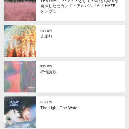
TESTSET、バンドのとしての深化 / 真価を
発揮したセカンド・アルバム『ALL HAZE』
をレヴュー
REVIEW
走馬灯
REVIEW
抒情詩歌
REVIEW
The Light, The Water