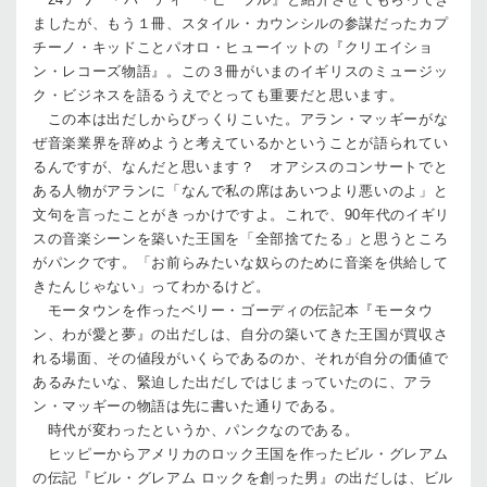
ましたが、もう１冊、スタイル・カウンシルの参謀だったカプ
チーノ・キッドことパオロ・ヒューイットの『クリエイショ
ン・レコーズ物語』。この３冊がいまのイギリスのミュージッ
ク・ビジネスを語るうえでとっても重要だと思います。
この本は出だしからびっくりこいた。アラン・マッギーがな
ぜ音楽業界を辞めようと考えているかということが語られてい
るんですが、なんだと思います？ オアシスのコンサートでと
ある人物がアランに「なんで私の席はあいつより悪いのよ」と
文句を言ったことがきっかけですよ。これで、90年代のイギリ
スの音楽シーンを築いた王国を「全部捨てたる」と思うところ
がパンクです。「お前らみたいな奴らのために音楽を供給して
きたんじゃない」ってわかるけど。
モータウンを作ったベリー・ゴーディの伝記本『モータウ
ン、わが愛と夢』の出だしは、自分の築いてきた王国が買収さ
れる場面、その値段がいくらであるのか、それが自分の価値で
あるみたいな、緊迫した出だしではじまっていたのに、アラ
ン・マッギーの物語は先に書いた通りである。
時代が変わったというか、パンクなのである。
ヒッピーからアメリカのロック王国を作ったビル・グレアム
の伝記『ビル・グレアム ロックを創った男』の出だしは、ビル