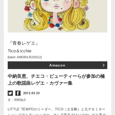
『青春レゲエ』
Tico＆icchie
[label: AWDR/LR2/2012]
Amazon
中納良恵、チエコ・ビューティーらが参加の極
上の歌謡曲レゲエ・カヴァー集
2012.03.23
文：河村祐介
LITTLE TEMPOのリーダー、TICO（土生剛）と元デタミネー
ションズのトランぺッター、そして現在ではソロやレゲエ系の