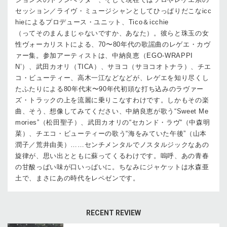
セッション／ライヴ・ミュージシャンとしてひっぱりだこなicc
hieによるプロデュース・ユニット、Tico＆icchie
（ってそのまんまじゃないですか、あなた）。彼らと珠玉の女
性ヴォーカリストによる、70〜80年代の歌謡曲のレゲエ・カヴ
ァー集。参加アーティストは、中納良恵（EGO-WRAPPI
N’）、武田カオリ（TICA）、サヨコ（サヨコオトナラ）、チエ
コ・ビューティー、高木一江などなどが、レゲエを知り尽くし
たふたりによる80年代末〜90年代初頭な打ち込みのラヴァー
ズ・トラックの上を流麗に乗りこなすわけです。しかもその楽
曲、そう、想像してみてください、中納良恵が歌う“Sweet Me
mories”（松田聖子）、武田カオリの“セカンド・ラヴ“（中森明
菜）、チエコ・ビューティーの歌う“海をみていた午後”（山本
潤子／荒井由美）……センチメンタルでノスタルジックなあの
旋律が、思い出とともに蘇ってくるわけです。嗚呼、あの青春
の甘酸っぱい味が口いっぱいに。ちなみにジャケットは水森亜
土で、まさにあの時代をレペゼンです。
RECENT REVIEW