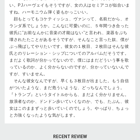
い。PJハーヴェイもそうですが、女の人はセミアコが似合いま
すね。ハーモニウム弾く姿もかっこいい。
顔もとってもコケティッシュ、ヴァンって、名前だから、オ
ランダ系でしょうか。こんなに可愛いのに、５年間つき合った
彼氏に”お前なんかに音楽の才能はない”と言われ、楽器をぶち
壊されたたことがあるそうですが、そんなこと言った奴、僕が
ぶっ飛ばしてやりたいです。彼女の１枚目、２枚目はそんな彼
氏とのリレーション・シップについてのアルバムだそうです。
まだよく歌詞が分かってないので、僕にはまだどういう事を歌
っているのか、よく分からないのですが、分かっていないんで
すが、すいません。
そんな彼女なんですが、早くも３枚目が出ました。もう自信
がついたような、まだ危ういような、どっちなんでしょう。
『トランプ』というタイトルからも、まだよく分かりません。
放浪者なのか、ドンドン歩いていくなのか、でも、たぶん、彼
女はこのままずっと歩いていくのでしょう。やっぱり、ちょっ
と力強くなったような気がします。
RECENT REVIEW