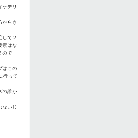
イケデリ
ろからき
足して２
要素はな
うので
ブはこの
に行って
ズの誰か
れないじ