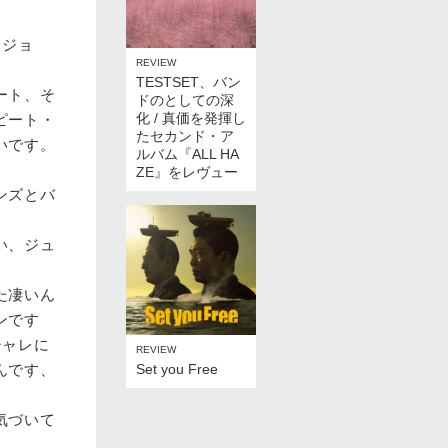
、ジョ
REVIEW
。
TESTSET、バン
ート、そ
ドのとしての深
化 / 真価を発揮し
ピート・
たセカンド・ア
いです。
ルバム『ALL HA
ZE』をレヴュー
ンズとバ
い、ジュ
た凄いん
ンです
シャレに
REVIEW
Set you Free
んです、
気づいて