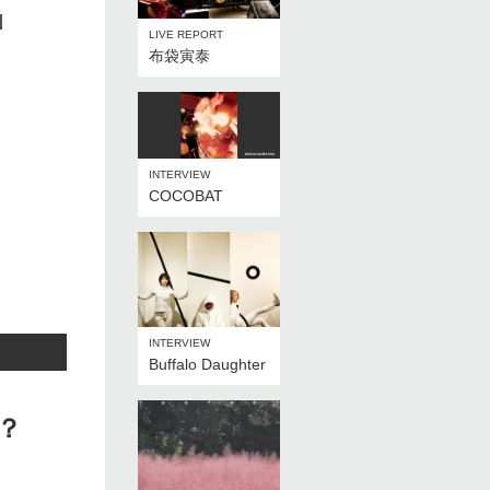
N
LIVE REPORT
布袋寅泰
INTERVIEW
COCOBAT
INTERVIEW
Buffalo Daughter
？