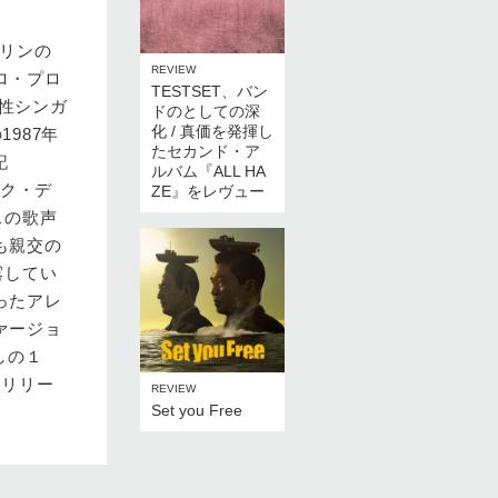
アリンの
REVIEW
ロ・プロ
TESTSET、バン
女性シンガ
ドのとしての深
化 / 真価を発揮し
987年
たセカンド・ア
記
ルバム『ALL HA
ック・デ
ZE』をレヴュー
スの歌声
も親交の
露してい
ったアレ
ァージョ
しの１
・リリー
REVIEW
Set you Free