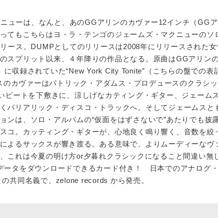
らのニューは、なんと、あのGGアリンのカヴァー12インチ（GG
ってもこちらはヨ・ラ・テンゴのジェームズ・マクニューのソ
リース。DUMPとしてのリリースは2008年にリリースされた
のスプリット以来、４年降りの作品となる。原曲はGGアリンの1
#1」に収録されていた“New York City Tonite”（こちらの盤での表
ジェームスのカヴァーはパトリック・アダムス・プロデュースのクラシ
 Bee”っぽいビートを下敷きに、涼しげなカティング・ギター、ジェーム
くバリアリック・ディスコ・トラックへ。そしてジェームスと
ョンは、ソロ・アルバムの“仮面をはずさないで”あたりでも披
スコ。カッティング・ギターが、心地良く鳴り響く、音数を絞
によるサックスが響き渡る。ある意味で、よりムーディーなヴ
、これは今夏の明け方or夕暮れクラシックになること間違い無
データをダウンロードできるカード付き！ 日本でのアナログ
の共同名義で、zelone records から発売。