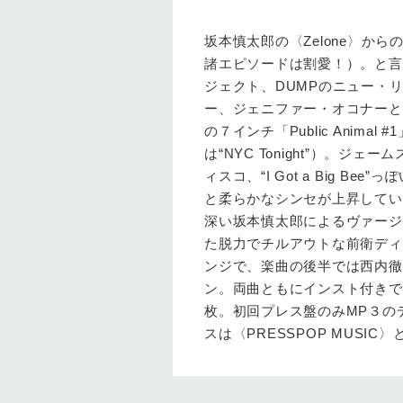
坂本慎太郎の〈Zelone〉か
諸エピソードは割愛！）。と言
ジェクト、DUMPのニュー・リ
ー、ジェニファー・オコナーと
の７インチ「Public Animal 
は“NYC Tonight”）。
ィスコ、“I Got a Big
と柔らかなシンセが上昇してい
深い坂本慎太郎によるヴァージ
た脱力でチルアウトな前衛ディ
ンジで、楽曲の後半では西内徹
ン。両曲ともにインスト付きで
枚。初回プレス盤のみMP３の
スは〈PRESSPOP MUSIC〉と