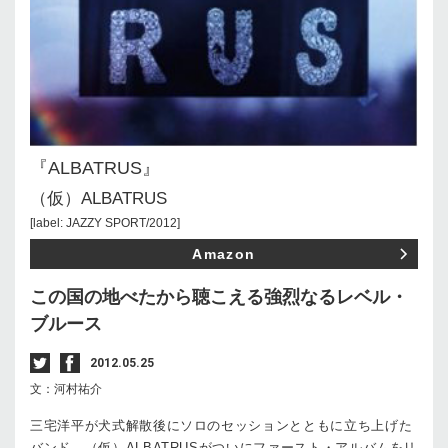
『ALBATRUS』
（仮）ALBATRUS
[label: JAZZY SPORT/2012]
Amazon
この国の地べたから聴こえる強烈なるレベル・
ブルース
2012.05.25
文：河村祐介
三宅洋平が犬式解散後にソロのセッションとともに立ち上げた
バンド、（仮）ALBATRUSがついにファースト・アルバムをリ