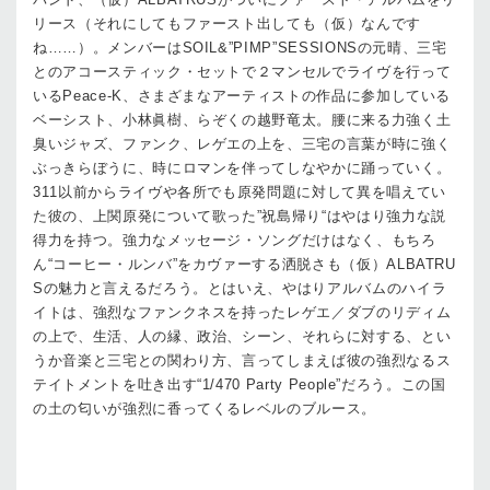
リース（それにしてもファースト出しても（仮）なんです
ね……）。メンバーはSOIL&”PIMP”SESSIONSの元晴、三宅
とのアコースティック・セットで２マンセルでライヴを行って
いるPeace-K、さまざまなアーティストの作品に参加している
ベーシスト、小林眞樹、らぞくの越野竜太。腰に来る力強く土
臭いジャズ、ファンク、レゲエの上を、三宅の言葉が時に強く
ぶっきらぼうに、時にロマンを伴ってしなやかに踊っていく。
311以前からライヴや各所でも原発問題に対して異を唱えてい
た彼の、上関原発について歌った”祝島帰り“はやはり強力な説
得力を持つ。強力なメッセージ・ソングだけはなく、もちろ
ん“コーヒー・ルンバ”をカヴァーする洒脱さも（仮）ALBATRU
Sの魅力と言えるだろう。とはいえ、やはりアルバムのハイラ
イトは、強烈なファンクネスを持ったレゲエ／ダブのリディム
の上で、生活、人の縁、政治、シーン、それらに対する、とい
うか音楽と三宅との関わり方、言ってしまえば彼の強烈なるス
テイトメントを吐き出す“1/470 Party People”だろう。この国
の土の匂いが強烈に香ってくるレベルのブルース。