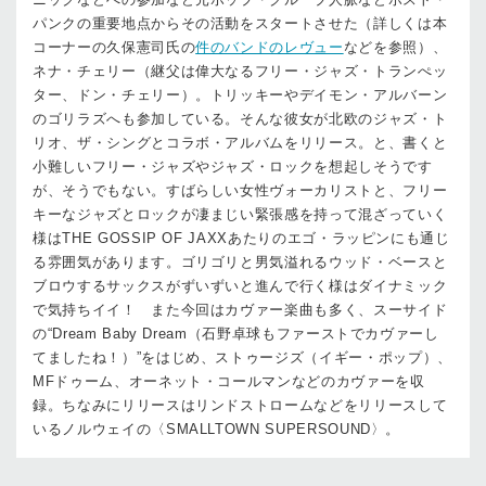
パンクの重要地点からその活動をスタートさせた（詳しくは本
コーナーの久保憲司氏の
件のバンドのレヴュー
などを参照）、
ネナ・チェリー（継父は偉大なるフリー・ジャズ・トランぺッ
ター、ドン・チェリー）。トリッキーやデイモン・アルバーン
のゴリラズへも参加している。そんな彼女が北欧のジャズ・ト
リオ、ザ・シングとコラボ・アルバムをリリース。と、書くと
小難しいフリー・ジャズやジャズ・ロックを想起しそうです
が、そうでもない。すばらしい女性ヴォーカリストと、フリー
キーなジャズとロックが凄まじい緊張感を持って混ざっていく
様はTHE GOSSIP OF JAXXあたりのエゴ・ラッピンにも通じ
る雰囲気があります。ゴリゴリと男気溢れるウッド・ベースと
ブロウするサックスがずいずいと進んで行く様はダイナミック
で気持ちイイ！ また今回はカヴァー楽曲も多く、スーサイド
の“Dream Baby Dream（石野卓球もファーストでカヴァーし
てましたね！）”をはじめ、ストゥージズ（イギー・ポップ）、
MFドゥーム、オーネット・コールマンなどのカヴァーを収
録。ちなみにリリースはリンドストロームなどをリリースして
いるノルウェイの〈SMALLTOWN SUPERSOUND〉。