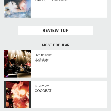
The Light, The Water
REVIEW TOP
MOST POPULAR
LIVE REPORT
布袋寅泰
INTERVIEW
COCOBAT