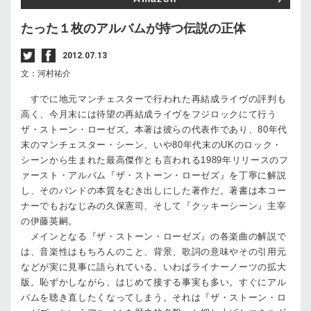
たった１枚のアルバムが持つ伝説の正体
2012.07.13
文：河村祐介
すでに地元マンチェスターで行われた再結成ライヴの評判も
高く、今月末には待望の再結成ライヴをフジロックにて行う
ザ・ストーン・ローゼズ。本著は彼らの代表作であり、80年代
末のマンチェスター・シーン、いや80年代末のUKのロック・
シーンから生まれた最高傑作とも言われる1989年リリースのフ
ァースト・アルバム『ザ・ストーン・ローゼズ』を丁寧に解説
し、そのバンドの本質をむき出しにした著作だ。著書は本コー
ナーでもおなじみの久保憲司、そして『クッキーシーン』主宰
の伊藤英嗣。
メインとなる『ザ・ストーン・ローゼズ』の各楽曲の解説で
は、音楽性はもちろんのこと、背景、歌詞の意味やその引用元
などが実に見事に語られている。いわばライナーノーツの拡大
版。恥ずかしながら、はじめて接する事実も多い。すぐにアル
バムを聴き直したくなってしまう。それは『ザ・ストーン・ロ