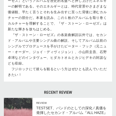
ーゼズ』というアルバムを歴史的名盤へと押し上げたエネルギ
ーの解明である。そのエネルギーとは、時代背景やさまざまな
価値観、平たく言うとそれを生み出すに至った背後に潜むカル
チャーの部分だ。本著を読み、この１枚のアルバムを取り巻く
カルチャーを理解することで、『ザ・ストーン・ローゼズ』は
新たな輝きを放ちはじめる。
『ザ・ストーン・ローゼズ』の各楽曲解説以外では、セカン
ド・アルバムや主要シングル曲の解説、そしてアルバム以前の
シングルでプロデュースを手がけたピーター・フック（元ニュ
ー・オーダー、ジョイ・ディヴィジョン）、小山田圭吾、石野
卓球などのインタヴュー、ヒダカトオルとカジヒデキの対談な
ども収録。
フジロックにて彼らを観るという方はぜひとも読んでいただ
きたい！
RECENT REVIEW
REVIEW
TESTSET、バンドのとしての深化 / 真価を
発揮したセカンド・アルバム『ALL HAZE』