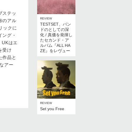
ブステッ
REVIEW
布のアル
TESTSET、バン
リックに
ドのとしての深
化 / 真価を発揮し
イング・
たセカンド・ア
。UKはエ
ルバム『ALL HA
を受け
ZE』をレヴュー
た作品と
なアー
REVIEW
Set you Free