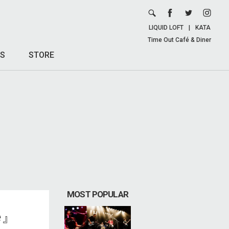
LIQUID LOFT
|
KATA
Time Out Café & Diner
S
STORE
MOST POPULAR
e』