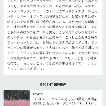
ミング』のジョン・サヴェージ。ファッションに関する話と言
っても、アメリカのロックンロールとの出会いから、レゲエ、
パンク・ロック、ニュー・ウェイヴにマッドチェスターやセカ
ンド・サマー・オブ・ラヴの喧噪などなど、音楽と非常に強く
結びついている切り口で紹介されている。またそれらを創出し
た、社会背景やそれらを担った階級なども細かく解説し、その
ときの若者はなにをクールと捉え、そしてそこからなぜそれら
のカルチャーや音楽が生まれたのか？ こうしたことを当時の
ファッションとともに、歌詞なども交えて紹介している。ファ
ッションに興味があるという人はもちろん、脈々と続くUKのポ
ップ・ミュージックの愛好家にオススメの内容。それぞれ15ペ
ージ程度の章立てで、全体でも200ページちょっとという構成
なので、「ちょっとこういう音楽系の本は分厚くて……」とい
う人にもオススメですよ。
RECENT REVIEW
REVIEW
TESTSET、バンドのとしての深化 / 真価を
発揮したセカンド・アルバム『ALL HAZE』