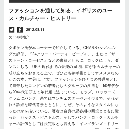
ファッションを通して知る、イギリスのユー
ス・カルチャー・ヒストリー
2012.08.11
文：河村祐介
クボケン氏が本コーナーで紹介している、CRASSやハシエン
ダの評伝、『24アワー・パーティ・ピープル』、または『ザ・
ストーン・ローゼス』などの書籍とともに、ロックにしろ、ダ
ンスにしろ、UKの現代までの音楽の周辺に広がるカルチャーの
成り立ちをおさえる上で、ぜひとも参考書としてオススメなの
がこの本。本著は、“族”、ファッションをひとつの共通項とし
て連帯したロンドンの若者たちのグループの変遷を、50年代か
ら90年代初頭まで年代順に追っている。モッズ、ロッカーズ、
グラムにパンク、果てはマンチェスターやレイヴまで、それぞ
れの詳細な時代背景とともに、なぜ、そのようなスタイルにな
ったのかを描いている。著者は自身の思春期の回想とともに綴
った、セックス・ピストルズ、そしてパンク・ロック・カルチ
ャーの評伝としては決定版とも言える『イングランズ・ドリー