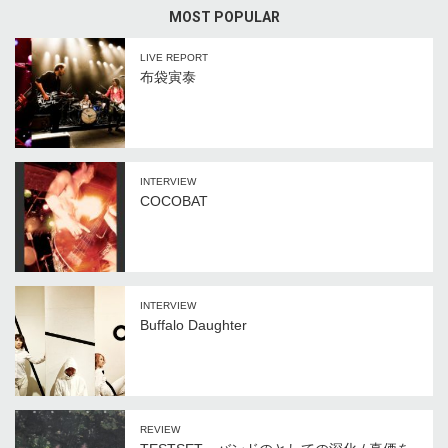
MOST POPULAR
LIVE REPORT
布袋寅泰
INTERVIEW
COCOBAT
INTERVIEW
Buffalo Daughter
REVIEW