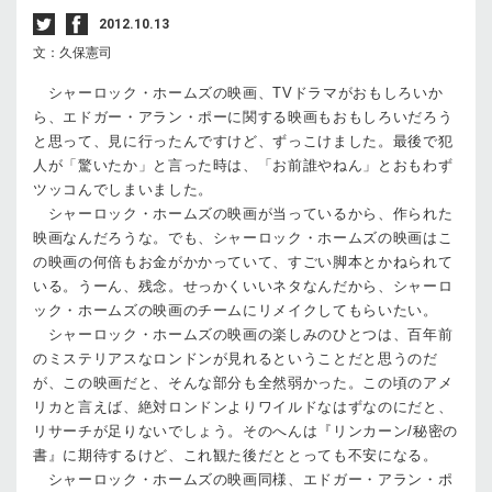
2012.10.13
文：久保憲司
シャーロック・ホームズの映画、TVドラマがおもしろいか
ら、エドガー・アラン・ポーに関する映画もおもしろいだろう
と思って、見に行ったんですけど、ずっこけました。最後で犯
人が「驚いたか」と言った時は、「お前誰やねん」とおもわず
ツッコんでしまいました。
シャーロック・ホームズの映画が当っているから、作られた
映画なんだろうな。でも、シャーロック・ホームズの映画はこ
の映画の何倍もお金がかかっていて、すごい脚本とかねられて
いる。うーん、残念。せっかくいいネタなんだから、シャーロ
ック・ホームズの映画のチームにリメイクしてもらいたい。
シャーロック・ホームズの映画の楽しみのひとつは、百年前
のミステリアスなロンドンが見れるということだと思うのだ
が、この映画だと、そんな部分も全然弱かった。この頃のアメ
リカと言えば、絶対ロンドンよりワイルドなはずなのにだと、
リサーチが足りないでしょう。そのへんは『リンカーン/秘密の
書』に期待するけど、これ観た後だととっても不安になる。
シャーロック・ホームズの映画同様、エドガー・アラン・ポ