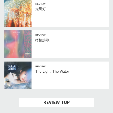
REVIEW
走馬灯
REVIEW
抒情詩歌
REVIEW
The Light, The Water
REVIEW TOP