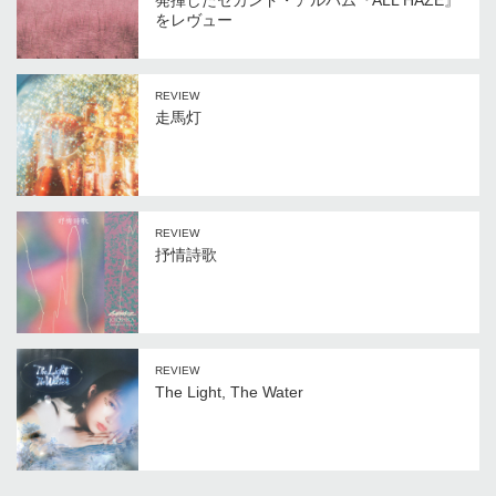
発揮したセカンド・アルバム『ALL HAZE』
をレヴュー
REVIEW
走馬灯
REVIEW
抒情詩歌
REVIEW
The Light, The Water