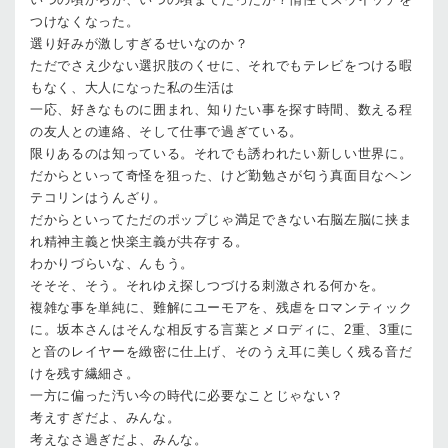
つけなくなった。
選り好みが激しすぎるせいなのか？
ただでさえ少ない選択肢のくせに、それでもテレビをつける暇
もなく、大人になった私の生活は
一応、好きなものに囲まれ、知りたい事を探す時間、数える程
の友人との連絡、そして仕事で過ぎている。
限りあるのは知っている。それでも誘われたい新しい世界に。
だからといって奇怪を狙った、けど勤勉さが匂う真面目なヘン
テコリンはうんざり。
だからといってただのポップじゃ満足できない右脳左脳に挟ま
れ精神主義と快楽主義が共存する。
わかりづらいな、んもう。
そそそ、そう。それゆえ探しつづける刺激される何かを。
複雑な事を単純に、難解にユーモアを、残虐をロマンティック
に。坂本さんはそんな相反する言葉とメロディに、2重、3重に
と音のレイヤーを緻密に仕上げ、そのうえ耳に美しく残る音だ
けを残す繊細さ。
一方に偏った汚い今の時代に必要なことじゃない？
考えすぎだよ、みんな。
考えなさ過ぎだよ、みんな。