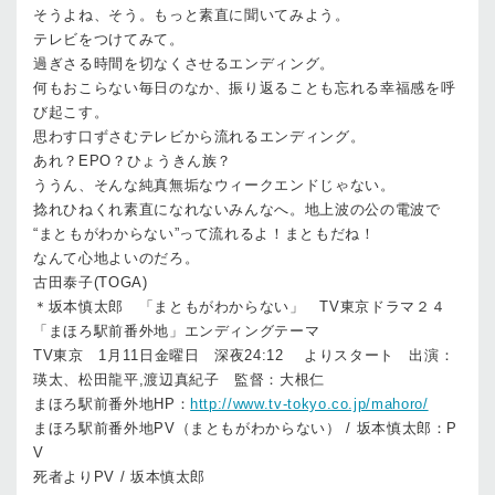
そうよね、そう。もっと素直に聞いてみよう。
テレビをつけてみて。
過ぎさる時間を切なくさせるエンディング。
何もおこらない毎日のなか、振り返ることも忘れる幸福感を呼
び起こす。
思わす口ずさむテレビから流れるエンディング。
あれ？EPO？ひょうきん族？
ううん、そんな純真無垢なウィークエンドじゃない。
捻れひねくれ素直になれないみんなへ。地上波の公の電波で
“まともがわからない”って流れるよ！まともだね！
なんて心地よいのだろ。
古田泰子(TOGA)
＊坂本慎太郎 「まともがわからない」 TV東京ドラマ２４
「まほろ駅前番外地」エンディングテーマ
TV東京 1月11日金曜日 深夜24:12 よりスタート 出演：
瑛太、松田龍平,渡辺真紀子 監督：大根仁
まほろ駅前番外地HP：
http://www.tv-tokyo.co.jp/mahoro/
まほろ駅前番外地PV（まともがわからない） / 坂本慎太郎：P
V
死者よりPV / 坂本慎太郎