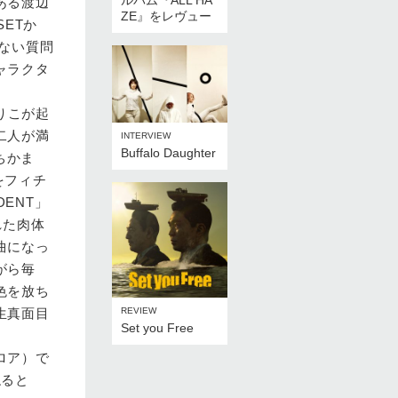
ルバム『ALL HA
ある渡辺
ZE』をレヴュー
SETか
ない質問
ャラクタ
りこが起
二人が満
INTERVIEW
Buffalo Daughter
ちかま
をフィチ
DENT」
れた肉体
曲になっ
がら毎
色を放ち
REVIEW
生真面目
Set you Free
ロア）で
ねると