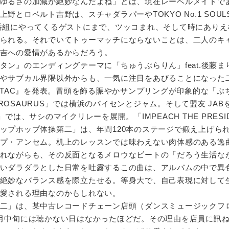
ゆるさの加減が絶妙なんだよね」とは、現在レーベルメイトで
とロベルト吉野は、スチャダラパーやTOKYO No.1 SOUL
番組にやってくるゲストにまで、ツッコまれ、そして時にありえ
られる。それでいてトゥーマッチにならないことは、二人のキ
吉への愛情があるからだろう。
タン』のエンディングテーマに「ちゅうぶらりん」feat.後藤ま
やサブカル界隈以外からも、一気に注目をあびることになった
C TAC』を発表。冒頭を飾る賑やかサンプリングが印象的な「ぶ
OZROSAURUS」では横浜のパイセンとジャム。そして盟友 JAB
?」では、サシのマイクリレーを展開。「IMPEACH THE PRESI
ップホップ体操第二」は、年間120本のステージで鍛え上げら
プ・アンセム。机上のレッスンでは味わえない肉体感のある逸
れながらも、その反面となるメロウなビートの「だろう生活な
いダラダラとした日常を吐露するこの曲は、アルバムの中で異
絶妙なバランス感を際立たせる。等身大で、自己表現に対して
愛される理由なのかもしれない。
二」は、某中古レコードチェーン店頭（ダンスミュージックフ
月中旬には聴かない日はなかったほどだ。その理由を店員に訊