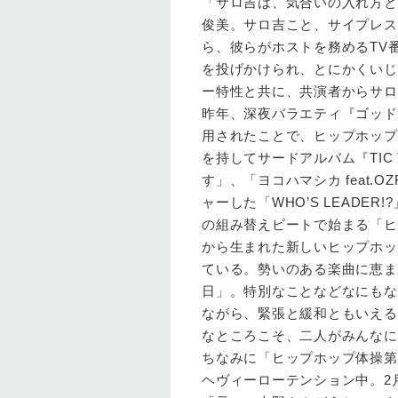
「サロ吉は、気合いの入れ方と
俊美。サロ吉こと、サイプレス上野
ら、彼らがホストを務めるTV
を投げかけられ、とにかくいじ
ー特性と共に、共演者からサロ
昨年、深夜バラエティ『ゴッド
用されたことで、ヒップホップ
を持してサードアルバム『TI
す」、「ヨコハマシカ feat.
ャーした「WHO’S LEADER!
の組み替えビートで始まる「ヒ
から生まれた新しいヒップホッ
ている。勢いのある楽曲に恵ま
日」。特別なことなどなにもな
ながら、緊張と緩和ともいえる
なところこそ、二人がみんなに
ちなみに「ヒップホップ体操第
ヘヴィーローテンション中。2