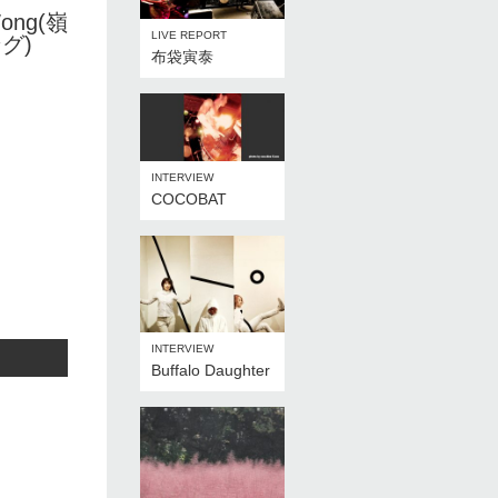
Wong(嶺
LIVE REPORT
グ)
布袋寅泰
INTERVIEW
COCOBAT
INTERVIEW
Buffalo Daughter