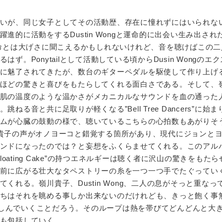
いが、同じ女子としてその活動歴、存在に憧れずにはいられな
進的に活動をするDustin Wongと運命的に出会い生み出され
e”である。運命とは大げさに聞こえるかもしれないけれど、音を聴けばこの
ず。Ponytailとして活動している頃からDusin Wongのエ
に魅了されてきたが、数台のギターペダルを駆使して作り上げ
ほどの驚きと喜びをもたらしてくれる面白さである。そして、
肌の温度のような温かさがメカニカルなサウンドを血の通った
る音と共に足取りが軽くなる”Bell Tree Dancers”に始
ムが心臓の鼓動の様で、聴いているこちらの心拍数もあがりそう
”。時折嶺川貴子の声がオノヨーコと錯覚する箇所があり、現代にジョンと
ンドになったのでは？と妄想をふくらませてくれる。このアル
a Floating Cake”の持つエネルギーは聴く者に沢山の驚きをもた
前に広がる壮大なタペストリーの糸を一つ一つ手でたぐってい
くれる。嶺川貴子、Dustin Wong、二人の息がそっと重なっ
ちはそれを眺める事しか出来ないのだけれども、きっと飽く事
て愉しんでいくことだろう。そのループは熱を帯びてどんどんと大
も包括していく。