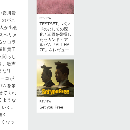
い嶺川貴
REVIEW
たのがこ
TESTSET、バン
二人が出会
ドのとしての深
化 / 真価を発揮し
クスペリメ
たセカンド・ア
るソロラ
ルバム『ALL HA
嶺川貴子
ZE』をレヴュー
人間らし
まり、歌声
な”I
ヨーコが
バムを象
らせてくれ
くような
REVIEW
Set you Free
ていく。
無く
きくなっ