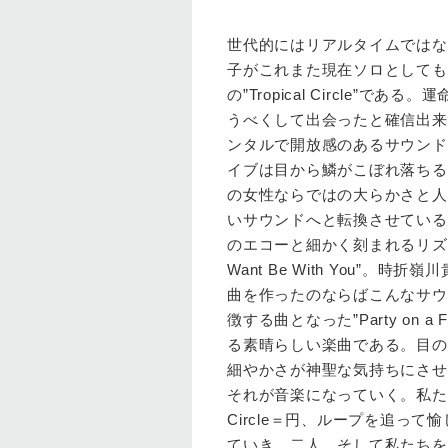
世代的にはリアルタイムではな
子がこれまた現在ソロとしても躍
の”Tropical Circl
うべくして出会ったと確信出来るは
ンタルで開放感のあるサウンド
イブは目から鱗がこぼれ落ちる
の女性ならではの大らかさと人
いサウンドへと転換させている。跳ね
のエコーと細かく刻まれるリズ
Want Be With You
曲を作ったのならばこんなサウ
徴する曲となった”Party on 
る素晴らしい楽曲である。目の
細やかさが神聖な気持ちにさせて
それが音楽になっていく。私た
Circle＝円、ループを追っ
ていき、二人、そして私たちを