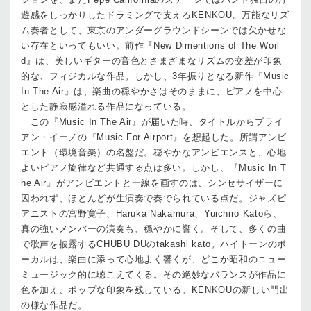
遊感をしっかりしたドラミングで支えるKENKOU。万能なリズ
ム奏者として、東京のアンダーグラウンドシーンでは欠かせな
い存在といってもいい。前作『New Dimentions of The Worl
d』は、美しいギターの音色とさまざまなリズムの交差が印象
的な、フィジカルな作品。しかし、3年振りとなる新作『Music
In The Air』は、楽曲の穏やかさはそのままに、ピアノを中心
とした静寂感溢れる作品になっている。
この『Music In The Air』が届いた時、タイトルからブライ
アン・イーノの『Music For Airport』を想起した。所謂アンビ
エント（環境音楽）の名盤だ。穏やかなアンビエンスと、心地
よいピアノ旋律など共通する点は多い。しかし、『Music In T
he Air』がアンビエントと一線を画すのは、シンセサイザーに
囚われず、ほとんどが生演奏で奏でられている点だ。ジャズピ
アニストの宮野寛子、Haruka Nakamura、Yuichiro Katoら、
真の強いメンバーの演奏も、穏やかに響く。そして、多くの曲
で歌声を披露するCHUBU DUのtakashi kato。ハイトーンのボ
ーカルは、楽曲に添って心地よく響くが、どこか昭和のニュー
ミュージック的に聴こえてくる。その絶妙なバランスが作品に
色を加え、ポップな印象を残している。KENKOUの新しい門出
の様な作品だ。