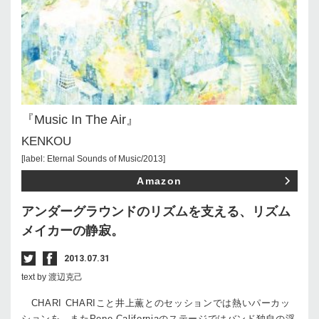
『Music In The Air』
KENKOU
[label: Eternal Sounds of Music/2013]
Amazon
アンダーグラウンドのリズムを支える、リズム
メイカーの静寂。
2013.07.31
text by 渡辺克己
CHARI CHARIこと井上薫とのセッションでは熱いパーカッ
ションを、またPepe Californiaのステージではバンド独自の浮