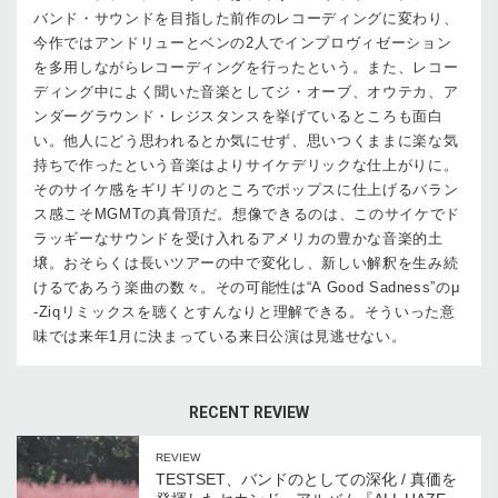
バンド・サウンドを目指した前作のレコーディングに変わり、
今作ではアンドリューとベンの2人でインプロヴィゼーション
を多用しながらレコーディングを行ったという。また、レコー
ディング中によく聞いた音楽としてジ・オーブ、オウテカ、ア
ンダーグラウンド・レジスタンスを挙げているところも面白
い。他人にどう思われるとか気にせず、思いつくままに楽な気
持ちで作ったという音楽はよりサイケデリックな仕上がりに。
そのサイケ感をギリギリのところでポップスに仕上げるバラン
ス感こそMGMTの真骨頂だ。想像できるのは、このサイケでド
ラッギーなサウンドを受け入れるアメリカの豊かな音楽的土
壌。おそらくは長いツアーの中で変化し、新しい解釈を生み続
けるであろう楽曲の数々。その可能性は“A Good Sadness”のμ
-Ziqリミックスを聴くとすんなりと理解できる。そういった意
味では来年1月に決まっている来日公演は見逃せない。
RECENT REVIEW
REVIEW
TESTSET、バンドのとしての深化 / 真価を