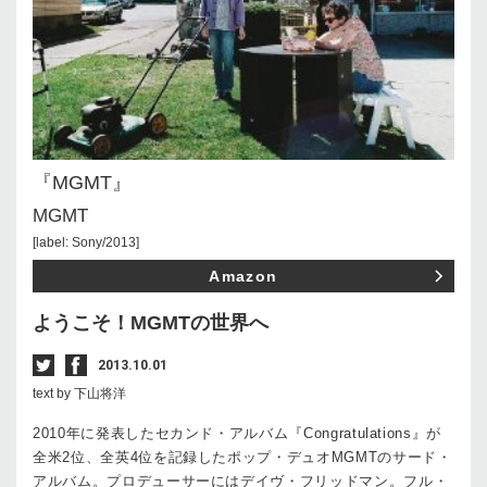
『MGMT』
MGMT
[label: Sony/2013]
Amazon
ようこそ！MGMTの世界へ
2013.10.01
text by 下山将洋
2010年に発表したセカンド・アルバム『Congratulations』が
全米2位、全英4位を記録したポップ・デュオMGMTのサード・
アルバム。プロデューサーにはデイヴ・フリッドマン。フル・