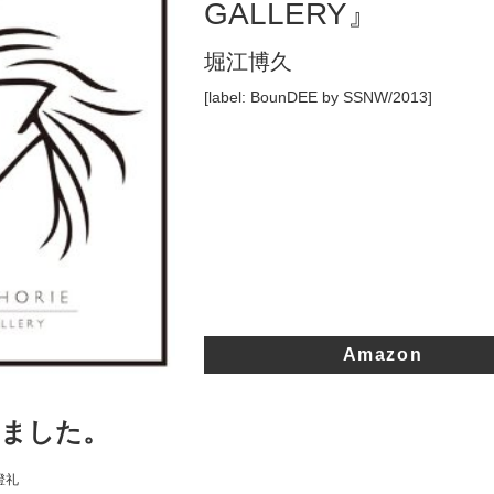
GALLERY』
堀江博久
[label: BounDEE by SSNW/2013]
Amazon
めました。
 澄礼