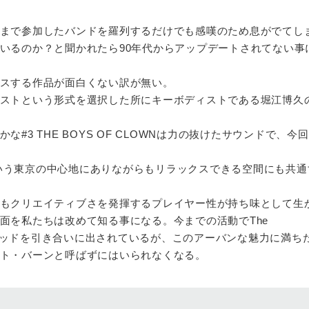
まで参加したバンドを羅列するだけでも感嘆のため息がでてし
いるのか？と聞かれたら90年代からアップデートされてない事
スする作品が面白くない訳が無い。
ストという形式を選択した所にキーボディストである堀江博久
#3 THE BOYS OF CLOWNは力の抜けたサウンドで、今
ばという東京の中心地にありながらもリラックスできる空間にも共
もクリエイティブさを発揮するプレイヤー性が持ち味として生
面を私たちは改めて知る事になる。今までの活動でThe
ィンウッドを引き合いに出されているが、このアーバンな魅力に満ち
ト・バーンと呼ばずにはいられなくなる。