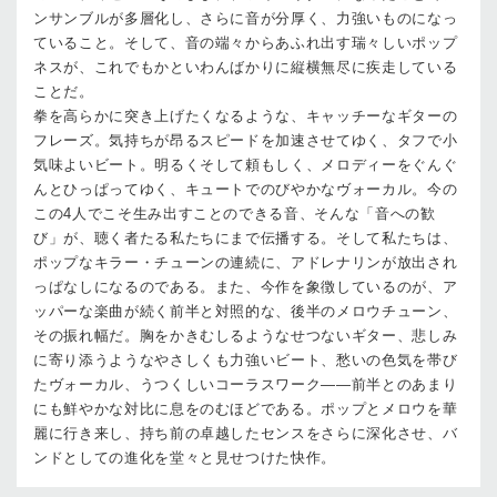
ンサンブルが多層化し、さらに音が分厚く、力強いものになっ
ていること。そして、音の端々からあふれ出す瑞々しいポップ
ネスが、これでもかといわんばかりに縦横無尽に疾走している
ことだ。
拳を高らかに突き上げたくなるような、キャッチーなギターの
フレーズ。気持ちが昂るスピードを加速させてゆく、タフで小
気味よいビート。明るくそして頼もしく、メロディーをぐんぐ
んとひっぱってゆく、キュートでのびやかなヴォーカル。今の
この4人でこそ生み出すことのできる音、そんな「音への歓
び」が、聴く者たる私たちにまで伝播する。そして私たちは、
ポップなキラー・チューンの連続に、アドレナリンが放出され
っぱなしになるのである。また、今作を象徴しているのが、ア
ッパーな楽曲が続く前半と対照的な、後半のメロウチューン、
その振れ幅だ。胸をかきむしるようなせつないギター、悲しみ
に寄り添うようなやさしくも力強いビート、愁いの色気を帯び
たヴォーカル、うつくしいコーラスワーク――前半とのあまり
にも鮮やかな対比に息をのむほどである。ポップとメロウを華
麗に行き来し、持ち前の卓越したセンスをさらに深化させ、バ
ンドとしての進化を堂々と見せつけた快作。