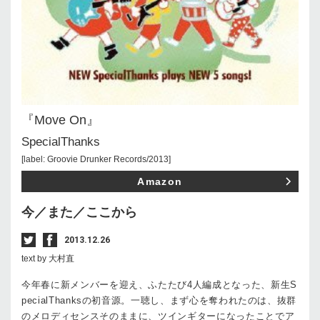
『Move On』
SpecialThanks
[label: Groovie Drunker Records/2013]
Amazon
今／また／ここから
2013.12.26
text by 大村直
今年春に新メンバーを迎え、ふたたび4人編成となった、新生S
pecialThanksの初音源。一聴し、まず心を奪われたのは、抜群
のメロディセンスそのままに、ツインギターになったことでア