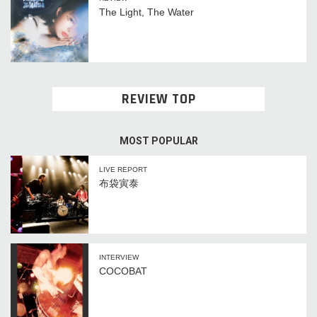
The Light, The Water
REVIEW TOP
MOST POPULAR
LIVE REPORT
布袋寅泰
INTERVIEW
COCOBAT