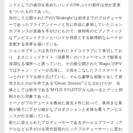
ンドとしての成功を収めたバンドの3年ぶりの新作は些か意表
をついたものであった。
先行して公開されたPVの”Midnight”は前作までのプロデューサ
ーであったブライアンイーノと共に作品に参加していたジョン
ホプキンスが楽曲を手がけたもので、彼特有のヒプノティック
なアンビエントテクノとバンドが得意とする叙情的なムードが
支配する世界を描いている。
ジョンホプキンスは先日行われたタイコクラブにて来日してお
り、まさにミッドナイト（深夜帯）のパフォーマンスで観客を
深淵なる場所へと誘っていた。その後公開された”Magic”のPV
ではチャン・ツィーが出演し、２役をこなしたクリスマーティ
ンとのドラマを繰り広げていた。そんな豪華な前振りをして発
売されたのが今作である”Ghost Stories””となるわけだが、全
体としては前作である”MYLO XYLOTO”から比べるとグッと抑
制された印象であった。
イーノがプロデュースを務めた過去２作に比べて、表向きな装
飾が後ろに下がり細かなプロダクションと全体を覆うアンビエ
ンスが行き届いている。
新たに迎えられたプロデューサーであるポールエプワース（ア
デルなども手がける現代屈指のビッグプロデューサー）に変わ