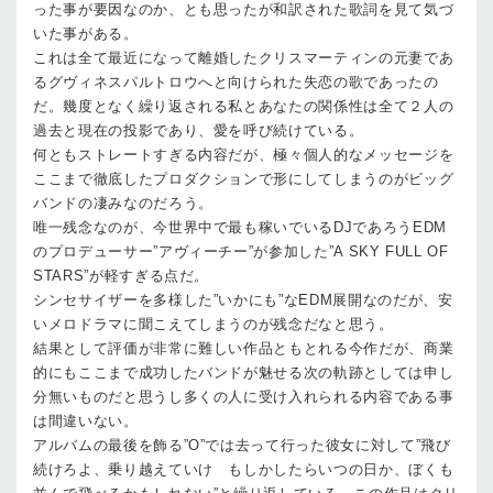
った事が要因なのか、とも思ったが和訳された歌詞を見て気づ
いた事がある。
これは全て最近になって離婚したクリスマーティンの元妻であ
るグヴィネスパルトロウへと向けられた失恋の歌であったの
だ。幾度となく繰り返される私とあなたの関係性は全て２人の
過去と現在の投影であり、愛を呼び続けている。
何ともストレートすぎる内容だが、極々個人的なメッセージを
ここまで徹底したプロダクションで形にしてしまうのがビッグ
バンドの凄みなのだろう。
唯一残念なのが、今世界中で最も稼いでいるDJであろうEDM
のプロデューサー”アヴィーチー”が参加した”A SKY FULL OF
STARS”が軽すぎる点だ。
シンセサイザーを多様した”いかにも”なEDM展開なのだが、安
いメロドラマに聞こえてしまうのが残念だなと思う。
結果として評価が非常に難しい作品ともとれる今作だが、商業
的にもここまで成功したバンドが魅せる次の軌跡としては申し
分無いものだと思うし多くの人に受け入れられる内容である事
は間違いない。
アルバムの最後を飾る”O”では去って行った彼女に対して”飛び
続けろよ、乗り越えていけ もしかしたらいつの日か、ぼくも