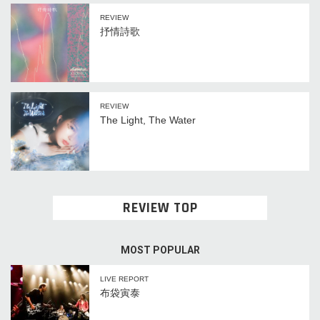
REVIEW
抒情詩歌
REVIEW
The Light, The Water
REVIEW TOP
MOST POPULAR
LIVE REPORT
布袋寅泰