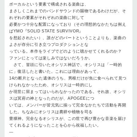
ボーカルという要素で構成される楽曲は、
まさしくこれまでのバンドサウンドの賜物であるわけだが、そ
れぞれの要素がそれぞれの楽曲に対して
必要かつ十分な配置になっており（その理想的なかたちは例え
ばYMO『SOLID STATE SURVIVOR』
を想起されたい）、誰がどのパートということよりも、楽曲の
よさが存分に引き立つプロダクションとな
っている。本作をライブでどのように聴かせてくれるのか？
ファンにとっては楽しみではないだろうか。
さて、冒頭に引いたオシリス神話で、オシリスは「一時的
に」復活したと書いた。これには理由があって、
14の断片となった遺体のうち、男根だけが魚に食べられて見つ
けられなかったため、オシリスは一時的にし
か現世に留まってはいられなかったのである。それ故、オシリ
スは冥府の神となったのだが、APOGEEにつ
いては、メンバーが皆元気に揃って完全なかたちで活動を再開
した。ちなみにオシリスは農耕や植物を司る
豊穣神。完全なるオシリスが、この世で再び豊かな音楽を届け
てくれるようになったことを心から祝福したい。
—