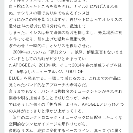
自ら棺に入ったところを蓋をされ、ナイル川に投げ込まれ死
ぬ。オシリスの妻であり妹でもあるイシスは
どうにかこの棺を見つけ出すが、再びセトによってオシリスの
遺体は14の断片に切り分けられ、散逸して
しまった。イシスは舟で遺体の断片を探し出し、発見場所に祠
を作って祀り、引き上げた断片を魔術で繋
ぎ合わせ「一時的に」オシリスを復活させた。
2009年のアルバム『夢幻タワー』以降、解散宣言もないまま
バンドとしての活動がピタリと止まってい
たAPOGEEが、2013年秋、そして2014年春の単独ライブを経
て、5年ぶりのニューアルバム『OUT OF
BLUE』を発表する。一聴して感じるのは、これまでの作品に
見られたバンド的なアプローチの希薄さだ。
言うまでもなく、バンドは複数名のミュージシャンがそれぞれ
楽器や唄を担当することで成り立つが、本作
ではそうした個々の「担当感」よりも、APOGEEというひとつ
の人格がはっきりと浮かび上がってくる。
近年のエレクトロニック・ミュージックに目配せしたような
空間的なシンセがイメージを形作りながら、
多彩なリズム、絶妙に変化するベースライン、真っ直ぐに届く