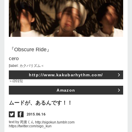
『Obscure Ride』
cero
[label: カクバリズム＜
http://www.kakubarhythm.com/
＞/2015]
Amazon
ムードが、あるんです！！
2015.06.16
text by 死後くん
http://sigokun.tumblr.com
https://twitter.com/sigo_kun