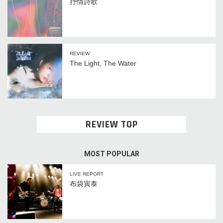
抒情詩歌
REVIEW
The Light, The Water
REVIEW TOP
MOST POPULAR
LIVE REPORT
布袋寅泰