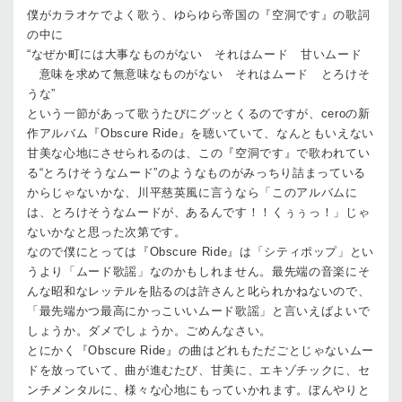
僕がカラオケでよく歌う、ゆらゆら帝国の『空洞です』の歌詞
の中に
“なぜか町には大事なものがない それはムード 甘いムード
意味を求めて無意味なものがない それはムード とろけそ
うな”
という一節があって歌うたびにグッとくるのですが、ceroの新
作アルバム『Obscure Ride』を聴いていて、なんともいえない
甘美な心地にさせられるのは、この『空洞です』で歌われてい
る“とろけそうなムード”のようなものがみっちり詰まっている
からじゃないかな、川平慈英風に言うなら「このアルバムに
は、とろけそうなムードが、あるんです！！くぅぅっ！」じゃ
ないかなと思った次第です。
なので僕にとっては『Obscure Ride』は「シティポップ」とい
うより「ムード歌謡」なのかもしれません。最先端の音楽にそ
んな昭和なレッテルを貼るのは許さんと叱られかねないので、
「最先端かつ最高にかっこいいムード歌謡」と言いえばよいで
しょうか。ダメでしょうか。ごめんなさい。
とにかく『Obscure Ride』の曲はどれもただごとじゃないムー
ドを放っていて、曲が進むたび、甘美に、エキゾチックに、セ
ンチメンタルに、様々な心地にもっていかれます。ぼんやりと