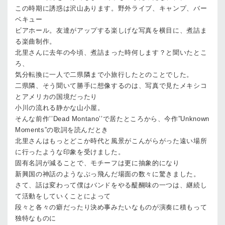
この時期に誘惑は沢山あります。野外ライブ、キャンプ、バー
ベキュー
ビアホール。友達がアップする楽しげな写真を横目に、煮詰ま
る楽曲制作。
北里さんに去年の今頃、煮詰まった時何します？と聞いたとこ
ろ、
気分転換に一人で二県隣まで小旅行したとのことでした。
二県隣、そう聞いて勝手に想像するのは、写真で見たメキシコ
とアメリカの国境だったり
小川の流れる静かな山小屋。
そんな前作’’Dead Montano’’で居たところから、今作”Unknown
Moments”の歌詞を読んだとき
北里さんはもっとどこか時代と風景がこんがらがった遠い場所
に行ったような印象を受けました。
固有名詞が減ることで、モチーフは更に抽象的になり
新興国の神話のようなぶっ飛んだ場面の数々に驚きました。
さて、話は変わって僕はバンドをやる醍醐味の一つは、継続し
て活動をしていくことによって
段々と各々の癖だったり決め事みたいなものが演奏に積もって
独特なものに