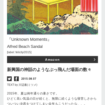
『Unknown Moments』
Alfred Beach Sandal
[label: felicity/2015]
Amazon
新興国の神話のようなぶっ飛んだ場面の数々
2015.08.07
TEXT by 川辺素(ミツメ)
2015年、夏は例年通りの暑さです。
ひどく高い気温の日が続くと、無限に続くような寝苦しさから
ついつい冷房をつけてしまい去年もこうだったな、、。