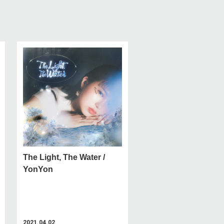
The Light, The Water /
YonYon
2021.04.02