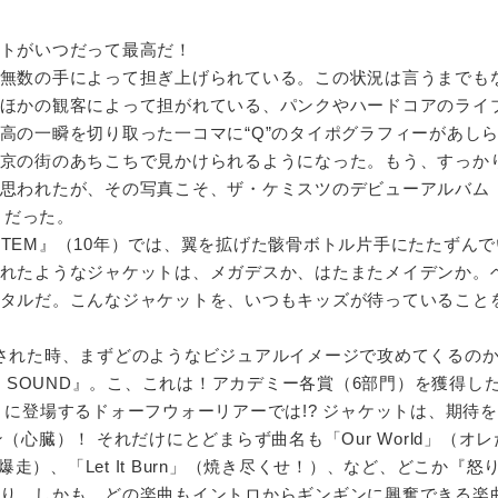
トがいつだって最高だ！
無数の手によって担ぎ上げられている。この状況は言うまでも
ほかの観客によって担がれている、パンクやハードコアのライ
高の一瞬を切り取った一コマに“Q”のタイポグラフィーがあし
京の街のあちこちで見かけられるようになった。もう、すっか
思われたが、その写真こそ、ザ・ケミスツのデビューアルバム『
トだった。
HE SYSTEM』（10年）では、翼を拡げた骸骨ボトル片手にたたずん
れたようなジャケットは、メガデスか、はたまたメイデンか。
タルだ。こんなジャケットを、いつもキッズが待っていること
された時、まずどのようなビジュアルイメージで攻めてくるの
R SOUND』。こ、これは！アカデミー各賞（6部門）を獲得し
』に登場するドォーフウォーリアーでは!? ジャケットは、期待
（心臓）！ それだけにとどまらず曲名も「Our World」（オ
き爆走）、「Let It Burn」（焼き尽くせ！）、など、どこか『怒
り。しかも、どの楽曲もイントロからギンギンに興奮できる楽