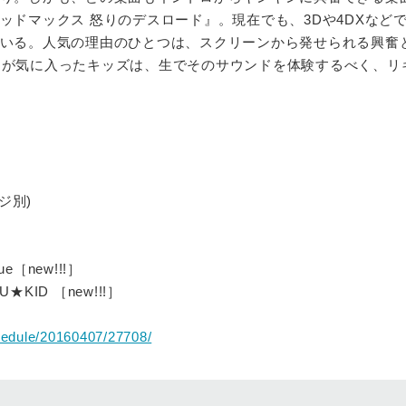
ッドマックス 怒りのデスロード』。現在でも、3Dや4DXなど
いる。人気の理由のひとつは、スクリーンから発せられる興奮
ND』が気に入ったキッズは、生でそのサウンドを体験するべく、リ
ジ別)
que［new!!!］
★KID ［new!!!］
hedule/20160407/27708/