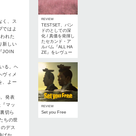
REVIEW
なく、ス
TESTSET、バン
ブではよ
ドのとしての深
化 / 真価を発揮し
らわれた
たセカンド・ア
り新しい
ルバム『ALL HA
JOIN
ZE』をレヴュー
でいる。ヘ
ヘヴィメ
を、よー
か。発表
た『マッ
REVIEW
Set you Free
を裏切ら
レたちの世
りのデス
曲ばか