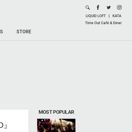
LIQUID LOFT
|
KATA
Time Out Café & Diner
S
STORE
MOST POPULAR
D』