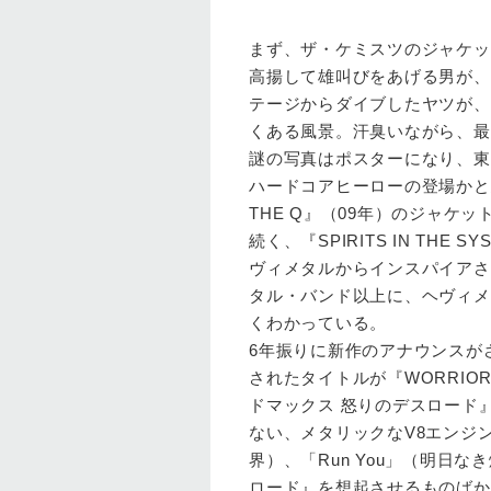
まず、ザ・ケミスツのジャケッ
高揚して雄叫びをあげる男が、
テージからダイブしたヤツが、
くある風景。汗臭いながら、最
謎の写真はポスターになり、東
ハードコアヒーローの登場かと
THE Q』（09年）のジャケッ
続く、『SPIRITS IN T
ヴィメタルからインスパイアさ
タル・バンド以上に、ヘヴィメ
くわかっている。
6年振りに新作のアナウンスが
されたタイトルが『WORRIO
ドマックス 怒りのデスロード
ない、メタリックなV8エンジン
界）、「Run You」（明日な
ロード』を想起させるものばか