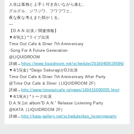
人生は孤独と上手く付き合いながら進む。
グルグル、ジワジワ、フワフワと。
夜な夜な考えまた朝がくる。
—
【D.A.N.出演／関連情報】
▼4/9(土) *ライブ出演
Time Out Cafe & Diner 7th Anniversary
-Song For A Future Generation-
@LIQUIDROOM
詳細→
https://www.liquidroom.net/schedule/20160409/28596/
▼4/15(金) *Daigo SakuragiがDJ出演
Time Out Cafe & Diner 7th Anniversary After Party
@Time Out Cafe & Diner［LIQUIDROOM 2F］
詳細→
http://www.timeoutcafe.jp/news/160415000055.html
▼4/19(火) *トーク出演
D.A.N.1st album”D.A.N.” Release Listening Party
@KATA［LIQUIDROOM 2F］
詳細→
http://kata-gallery.net/schedule/dan_listeningparty