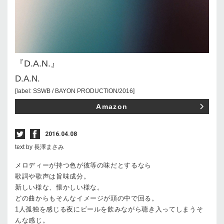
『D.A.N.』
D.A.N.
[label: SSWB / BAYON PRODUCTION/2016]
Amazon
2016.04.08
text by 長澤まさみ
メロディーが持つ色が彼等の味だとするなら
歌詞や歌声は旨味成分。
新しい様な、懐かしい様な。
どの曲からもそんなイメージが頭の中で回る。
1人孤独を感じる夜にビールを飲みながら聴き入ってしまうそ
んな感じ。