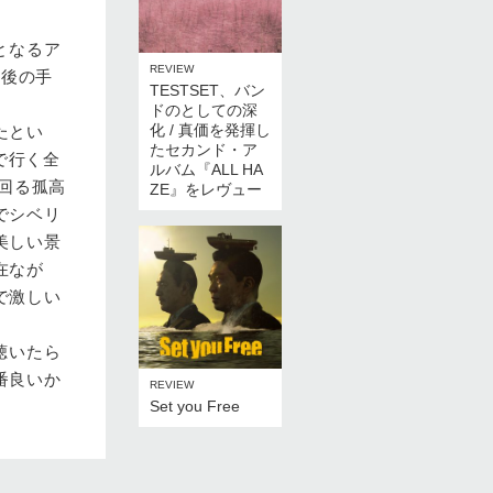
となるア
REVIEW
表後の手
TESTSET、バン
ドのとしての深
化 / 真価を発揮し
たとい
たセカンド・ア
んで行く全
ルバム『ALL HA
け回る孤高
ZE』をレヴュー
でシベリ
美しい景
在なが
で激しい
聴いたら
番良いか
REVIEW
Set you Free