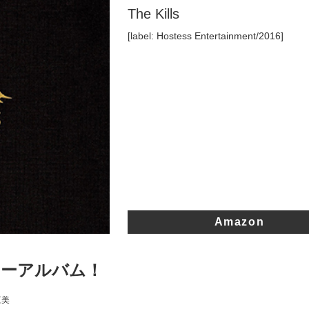
The Kills
[label: Hostess Entertainment/2016]
Amazon
ューアルバム！
江美