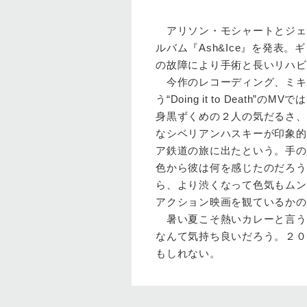
アリソン・モシャートとジェイミ
ルバム『Ash&Ice』を発表。ギ
の故障により手術と長いリハビ
今作のレコーディング、ミキ
う“Doing it to Dea
身黒ずくめの２人の気だるさ、悪さ
なシベリアンハスキーが印象的
ア鉄道の旅に出たという。手の
色から彼は何を感じたのだろう
ら、より渋くなって色気もムン
アクション映画を観ているかの
暑い夏こそ熱いカレーと言うけれ
なんて気持ち良いだろう。２０
もしれない。