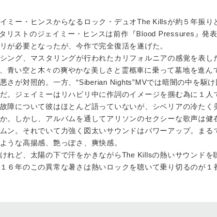
ー・ヒンスからなるロック・デュオThe Killsが約５年振り
タリストのジェイミー・ヒンスは前作『Blood Pressures』発
リが必要となったが、今作で完全復活を遂げた。
シング、マスタリングが行われたカリフォルニアの感覚を表し
th”のMVでは、青い空と木々の爽やかな美しさと霊柩車に乗って墓地を進
が対照的。一方、“Siberian Nights”MVでは暗闇の中を駆
だ。ジェイミーはリハビリ中に作詞のイメージを掴む為に１人
故障について彼はほとんど語っていないが、シベリアの冷たく
か。しかし、アルバムを通してアリソンのセクシーな歌声は健
ムン。それでいて力強く図太いサウンドはパワーアップ。まる
ような高揚感、艶っぽさ、爽快感。
ど、太陽の下で汗をかきながらThe Killsの熱いサウンドを
１６年のこの異常な暑さは熱いロックを聴いて乗り切るのが１