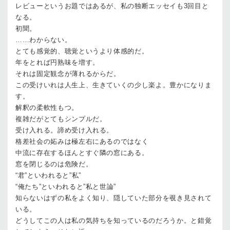
レビューというお題ではあるが、私の独断エッセイも3回目と
なる。
初聞。
……わからない。
とても感覚的、聴覚というより体感的だ。
年をとれば円熟味を増す。
それは固定観念が薄れるからだ。
この受けいれは人生上、生きていくの少し楽よ。豊かになりま
す。
解釈の柔軟性もつ。
複雑だがとてもシンプルだ。
受け入れる。諦め受け入れる。
格差社会の妬みは極左右にあるのではなく
中流に存在するほんとすぐ隣の窓にある。
窓を閉じるのは危険だ。
“君”といわれると”私”
“俺たち”といわれると”私と世論”
知らないはずの私をよく知り、隠していた部分を覗き見されて
いる。
どうしてこの人は私の気持ちを知っているのだろうか。と錯覚