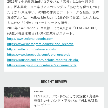
2015年：中納良恵2ndソロアルバム「窓景」に1曲作詞で参
加。坂本真綾 コーネリアスのシングル「あなたを保つもの/ま
だうごく/東京寒い」の3曲の作詞とアートワークを担当。坂本
真綾アルバム「Follow Me Up」に1曲作詞で参加。にせんねん
もんだい「#N/A」のアートワークを担当。
2016年：α-Station（FM京都）にて4月より「FLAG RADIO」
(偶数月毎週水曜日21:00~22:00) がスタート。
http://www.zelonerecords.com
https://www.instagram.com/zelone_records
http://twitter.com/zelonerecords
https://www.facebook.com/zelonerecords
https://soundcloud.com/zelone-records-official
https://www.youtube.com/user/zelonerecords
RECENT REVIEW
REVIEW
TESTSET、バンドのとしての深化 / 真価を
発揮したセカンド・アルバム『ALL HAZE』
をレヴュー