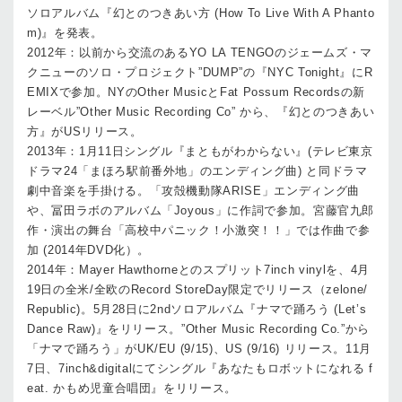
ソロアルバム『幻とのつきあい方 (How To Live With A Phanto
m)』を発表。
2012年：以前から交流のあるYO LA TENGOのジェームズ・マ
クニューのソロ・プロジェクト”DUMP”の『NYC Tonight』にR
EMIXで参加。NYのOther MusicとFat Possum Recordsの新
レーベル”Other Music Recording Co” から、『幻とのつきあい
方』がUSリリース。
2013年：1月11日シングル『まともがわからない』(テレビ東京
ドラマ24「まほろ駅前番外地」のエンディング曲) と同ドラマ
劇中音楽を手掛ける。「攻殻機動隊ARISE」エンディング曲
や、冨田ラボのアルバム「Joyous」に作詞で参加。宮藤官九郎
作・演出の舞台「高校中パニック！小激突！！」では作曲で参
加 (2014年DVD化）。
2014年：Mayer Hawthorneとのスプリット7inch vinylを、4月
19日の全米/全欧のRecord StoreDay限定でリリース（zelone/
Republic)。5月28日に2ndソロアルバム『ナマで踊ろう (Let’s
Dance Raw)』をリリース。”Other Music Recording Co.”から
「ナマで踊ろう」がUK/EU (9/15)、US (9/16) リリース。11月
7日、7inch&digitalにてシングル『あなたもロボットになれる f
eat. かもめ児童合唱団』をリリース。