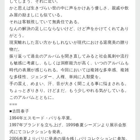
してしまう、それに近い。
かと思えば生きづらい世の中に声をかけあう優しさ、親戚や飲
み屋の励ましにも似ている。
それは客観視していて無責任である。
なんの解決の足しにならないけど、けど声をかけてくれてあり
がとう。
現実離れした言い方かもしれないが現代における退廃美の贈り
物だ。
振り返って過去のアルバムを聞き直してみると社会風刺や流行
も敏感に考慮し、もしくは洞察能力が高く、いつのアルバムも
時代の表層が感じられる。今回においては複雑な多幸感、複雑
な多様性、ジェンダー、人権、単純に人類愛を。
手の震え、めまい、汗、音が大きく聞こえる事に悩まされる。
ちょっとぎりきり。けどまだ、もう少しやれる気がしている。
このアルバムとともに。
===
■古田泰子
1994年エスモード・パリを卒業。
1997年ブランドを立ち上げ、1999春夏シーズンより展示会形
式にてコレクションを発表。
2006春夏よりパリに発表の場を移しパリコレクションに参加。