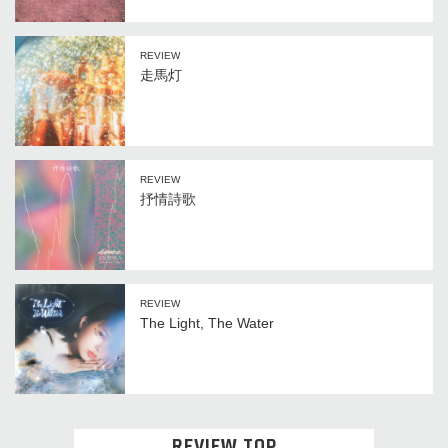
REVIEW
走馬灯
REVIEW
抒情詩歌
REVIEW
The Light, The Water
REVIEW TOP