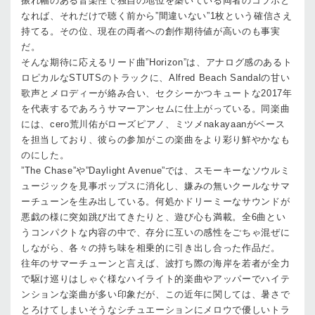
振れ幅のある音楽性で独自の地位を築いている両者のコラボと
なれば、それだけで聴く前から”間違いない”1枚という確信さえ
持てる。その位、現在の両者への創作期待値が高いのも事実
だ。
そんな期待に応えるリード曲”Horizon”は、アナログ感のあるト
ロピカルなSTUTSのトラックに、Alfred Beach Sandalの甘い
歌声とメロディーが絡み合い、セクシーかつキュートな2017年
を代表するであろうサマーアンセムに仕上がっている。同楽曲
には、cero荒川佑がローズピアノ、ミツメnakayaanがベース
を担当しており、彼らの参加がこの楽曲をより彩り鮮やかなも
のにした。
”The Chase”や”Daylight Avenue”では、スモーキーなソウルミ
ュージックを見事ポップスに消化し、嫌みの無いクールなサマ
ーチューンを生み出している。何処かドリーミーなサウンドが
悪戯の様に突如跳び出てきたりと、遊び心も満載。全6曲とい
うコンパクトな内容の中で、存分に互いの感性をごちゃ混ぜに
しながら、各々の持ち味を相乗的に引き出し合った作品だ。
往年のサマーチューンと言えば、波打ち際の海岸を若者が全力
で駆け巡りはしゃぐ様なハイライト的楽曲やアッパーでハイテ
ンションな楽曲が多い印象だが、この近年に関しては、暑さで
とろけてしまいそうなシチュエーションにメロウで優しいトラ