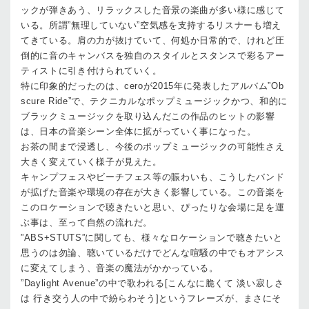
ックが弾きあう、リラックスした音景の楽曲が多い様に感じて
いる。所謂”無理していない”空気感を支持するリスナーも増え
てきている。肩の力が抜けていて、何処か日常的で、けれど圧
倒的に音のキャンバスを独自のスタイルとスタンスで彩るアー
ティストに引き付けられていく。
特に印象的だったのは、ceroが2015年に発表したアルバム”Ob
scure Ride”で、テクニカルなポップミュージックかつ、和的に
ブラックミュージックを取り込んだこの作品のヒットの影響
は、日本の音楽シーン全体に拡がっていく事になった。
お茶の間まで浸透し、今後のポップミュージックの可能性さえ
大きく変えていく様子が見えた。
キャンプフェスやビーチフェス等の賑わいも、こうしたバンド
が拡げた音楽や環境の存在が大きく影響している。この音楽を
このロケーションで聴きたいと思い、ぴったりな会場に足を運
ぶ事は、至って自然の流れだ。
”ABS+STUTS”に関しても、様々なロケーションで聴きたいと
思うのは勿論、聴いているだけでどんな喧騒の中でもオアシス
に変えてしまう、音楽の魔法がかかっている。
”Daylight Avenue”の中で歌われる[こんなに脆くて 淡い寂しさ
は 行き交う人の中で紛らわそう]というフレーズが、まさにそ