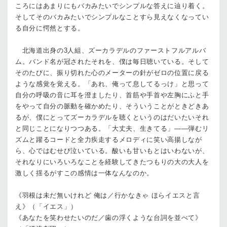
ころにはあまりにもバカみたいでシンプルな答えに辿り着く。
そしてそのバカみたいでシンプルなことすら見えなくなってい
る自分に愕然とする。
北海道出身の3人組、ズーカラデルのファーストフルアルバ
ム。バンド名が冠されたそれを、僕は毎日聴いている。そして
そのたびに、振り切れた心のメーターの針がゼロの位置に戻る
ような感覚を覚える。「あれ、俺って息してるっけ」と思って
自分の呼吸の音に耳を澄ましたり、首筋や手首や左胸にふと手
をやって自分の脈動を確かめたり、そういうことがときどきあ
るが、僕にとってズーカラデルを聴くというのはだいたいそれ
と同じことになりつつある。「大丈夫、生きてる」――弾むリ
ズムと躍るコードと全力疾走するメロディに笑い高揚しなが
ら、心ではむせび泣いている。酸いも甘いもとはいわないが、
それなりにいろいろなことを経験してきたつもりの大の大人を
激しく揺るがすこの感情は一体なんなのか。
《羽根は未だ無いけれど 俺は／行かなきゃ ほらイエスと言
え》（「イエス」）
《あなたを笑わせたいのだ／歯の浮くような台詞を並べて》