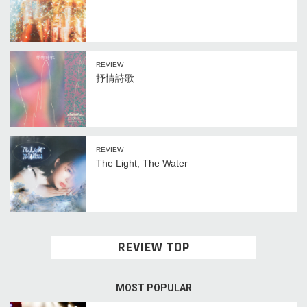
REVIEW
抒情詩歌
REVIEW
The Light, The Water
REVIEW TOP
MOST POPULAR