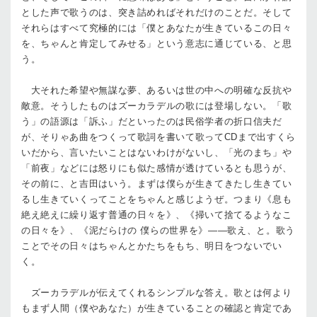
とした声で歌うのは、突き詰めればそれだけのことだ。そして
それらはすべて究極的には「僕とあなたが生きているこの日々
を、ちゃんと肯定してみせる」という意志に通じている、と思
う。
大それた希望や無謀な夢、あるいは世の中への明確な反抗や
敵意。そうしたものはズーカラデルの歌には登場しない。「歌
う」の語源は「訴ふ」だといったのは民俗学者の折口信夫だ
が、そりゃあ曲をつくって歌詞を書いて歌ってCDまで出すくら
いだから、言いたいことはないわけがないし、「光のまち」や
「前夜」などには怒りにも似た感情が透けているとも思うが、
その前に、と吉田はいう。まずは僕らが生きてきたし生きてい
るし生きていくってことをちゃんと感じようぜ。つまり《息も
絶え絶えに繰り返す普通の日々を》、《掃いて捨てるようなこ
の日々を》、《泥だらけの 僕らの世界を》――歌え、と。歌う
ことでその日々はちゃんとかたちをもち、明日をつないでい
く。
ズーカラデルが伝えてくれるシンプルな答え。歌とは何より
もまず人間（僕やあなた）が生きていることの確認と肯定であ