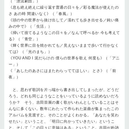
（「漂流劇団」）
《息も絶え絶えに繰り返す普通の日々を／彩る魔法が使えたの
さ あの時 間違いなく》（「春風」）
《頭の中の世界から抜け出して／濡れても歩き出せる／鈍い痛
みの中で》（「生活」）
《掃いて捨てるようなこの日々を／なんて呼べるか 今も考えて
る》（「青空」）
《輝く世界に目を焼かれても／見えないままで歩いて行かなく
ては》（「光のまち」）
《YOU AND I 泥だらけの 僕らの世界を歌え 何度も》（「アニ
ー」）
《「あしたのあさにはまたわらっててほしい」 とさ》（「前
夜」）
と、思わず歌詞を片っ端から書き出してしまったが、どうだ
ろう。どれも同じようなことをいっているように読めないだろ
うか？ そう、吉田崇展の書く歌がいわんとしていることはそ
んなに多くない。数年にわたって作られた楽曲が集まったこの
アルバムを見渡すと、そのことがよくわかる。「あなたを笑わ
せたい」ということ、「明日に向かっていきたい」というこ
と、そして「この日々に意味はある」ということ。吉田が朴訥