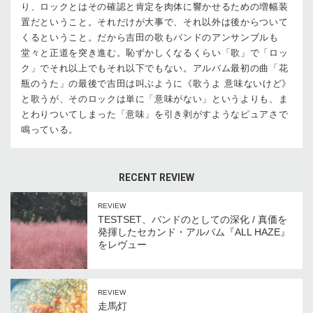
り、ロックとはその確認と肯定を肉体に響かせるための増幅装
置だということ。それだけが大事で、それ以外は後からついて
くるということ。だから吉田の歌もバンドのアンサンブルも
堂々と正道を突き進む。恥ずかしくなるくらい「歌」で「ロッ
ク」でそれ以上でもそれ以下でもない。アルバム最初の曲「花
瓶のうた」の最後で吉田は叫ぶように《歌うよ 意味ないけど》
と歌うが、そのロックは単に「意味がない」というよりも、ま
とわりついてしまった「意味」を引き剥がすようなピュアさで
鳴っている。
RECENT REVIEW
REVIEW
TESTSET、バンドのとしての深化 / 真価を
発揮したセカンド・アルバム『ALL HAZE』
をレヴュー
REVIEW
走馬灯