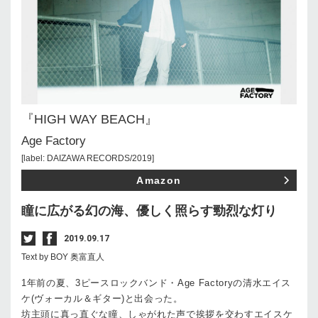
『HIGH WAY BEACH』
Age Factory
[label: DAIZAWA RECORDS/2019]
Amazon
瞳に広がる幻の海、優しく照らす勁烈な灯り
2019.09.17
Text by BOY 奥富直人
1
年前の夏、
3
ピースロックバンド・
Age Factory
の清水エイス
ケ
(
ヴォーカル＆ギター
)
と出会った。
坊主頭に真っ直ぐな瞳、しゃがれた声で挨拶を交わすエイスケ