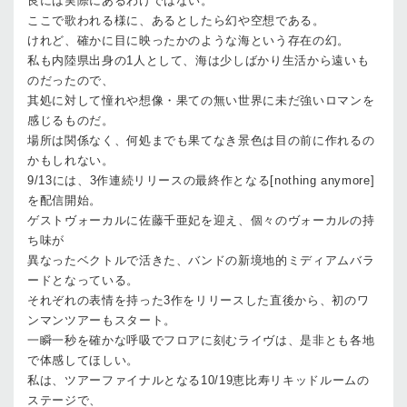
良には実際にあるわけではない。
ここで歌われる様に、あるとしたら幻や空想である。
けれど、確かに目に映ったかのような海という存在の幻。
私も内陸県出身の
1
人として、海は少しばかり生活から遠いも
のだったので、
其処に対して憧れや想像・果ての無い世界に未だ強いロマンを
感じるものだ。
場所は関係なく、何処までも果てなき景色は目の前に作れるの
かもしれない。
9/13
には、
3
作連続リリースの最終作となる
[nothing anymore]
を配信開始。
ゲストヴォーカルに佐藤千亜妃を迎え、個々のヴォーカルの持
ち味が
異なったベクトルで活きた、バンドの新境地的ミディアムバラ
ードとなっている。
それぞれの表情を持った
3
作をリリースした直後から、初のワ
ンマンツアーもスタート。
一瞬一秒を確かな呼吸でフロアに刻むライヴは、是非とも各地
で体感してほしい。
私は、ツアーファイナルとなる
10/19
恵比寿リキッドルームの
ステージで、