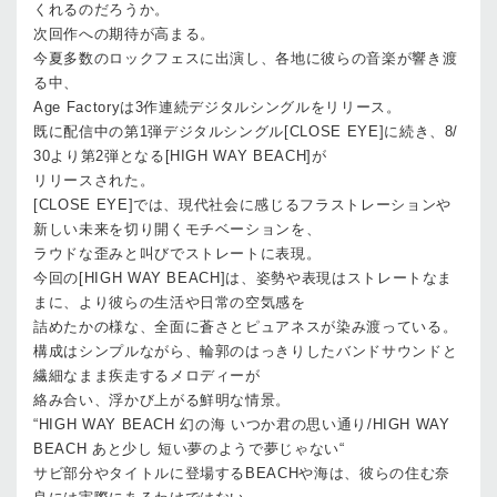
くれるのだろうか。
次回作への期待が高まる。
今夏多数のロックフェスに出演し、各地に彼らの音楽が響き渡
る中、
Age Factory
は
3
作連続デジタルシングルをリリース。
既に配信中の第
1
弾デジタルシングル
[CLOSE EYE]
に続き、
8/
30
より第
2
弾となる
[HIGH WAY BEACH]
が
リリースされた。
[CLOSE EYE]
では、現代社会に感じるフラストレーションや
新しい未来を切り開くモチベーションを、
ラウドな歪みと叫びでストレートに表現。
今回の
[HIGH WAY BEACH]
は、姿勢や表現はストレートなま
まに、より彼らの生活や日常の空気感を
詰めたかの様な、全面に蒼さとピュアネスが染み渡っている。
構成はシンプルながら、輪郭のはっきりしたバンドサウンドと
繊細なまま疾走するメロディーが
絡み合い、浮かび上がる鮮明な情景。
“HIGH WAY BEACH
幻の海
いつか君の思い通り
/HIGH WAY
BEACH
あと少し
短い夢のようで夢じゃない
“
サビ部分やタイトルに登場する
BEACH
や海は、彼らの住む奈