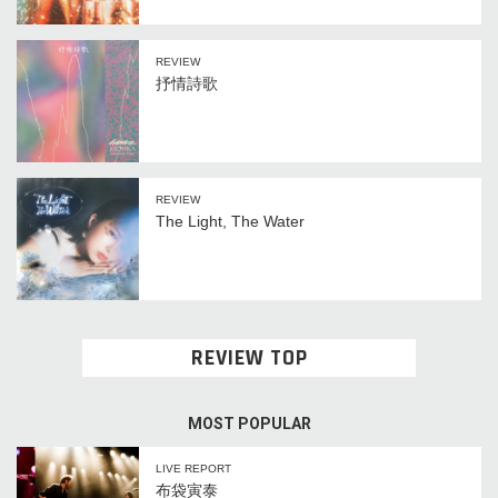
REVIEW
抒情詩歌
REVIEW
The Light, The Water
REVIEW TOP
MOST POPULAR
LIVE REPORT
布袋寅泰