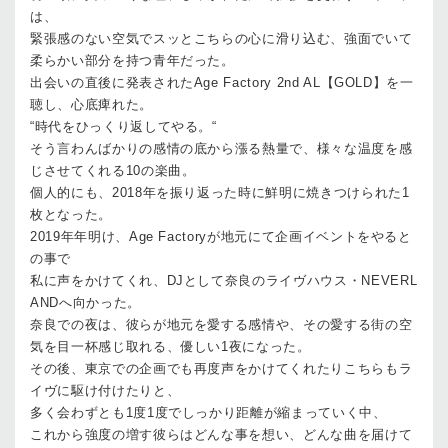
は、
緊張感のない空気でスッとこちらの心に滑り込む、強面でいて
柔らかい部分を持つ青年だった。
出会いの直後に発表された
Age Factory 2nd AL
【
GOLD
】を一
聴し、心底痺れた。
“
時代をひっくり返してやる。
“
そう言わんばかりの感情の底から漲る熱量で、様々な温度を感
じさせてくれる
10
の楽曲。
個人的にも、
2018
年を振り返った時に鮮明に焼きつけられた
1
枚となった。
2019
年年明け、
Age Factory
が地元にて企画イベントをやると
の事で
私に声をかけてくれ、
DJ
として奈良のライヴハウス・
NEVERL
AND
へ向かった。
奈良での夜は、彼らが地元を愛する感情や、その愛する街の空
気を目一杯感じ取れる、優しい
1
夜になった。
その後、東京での企画でも再度声をかけてくれたりこちらもラ
イヴに駆け付けたりと、
多く会わずとも
1
度
1
度でしっかり距離が縮まっていく中、
これから強度の増す彼らはどんな事を想い、どんな曲を届けて