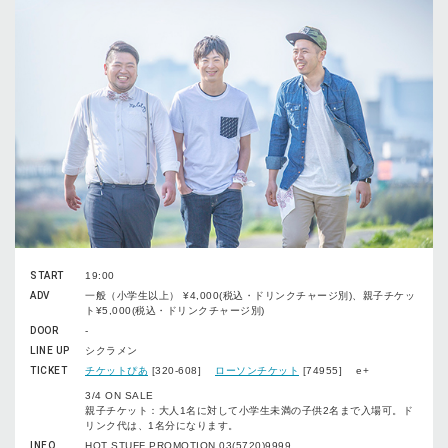
START
19:00
ADV
一般（小学生以上） ¥4,000(税込・ドリンクチャージ別)、親子チケッ
ト¥5,000(税込・ドリンクチャージ別)
DOOR
-
LINE UP
シクラメン
TICKET
チケットぴあ
[320-608]
ローソンチケット
[74955] e+
3/4 ON SALE
親子チケット：大人1名に対して小学生未満の子供2名まで入場可。ド
リンク代は、1名分になります。
INFO
HOT STUFF PROMOTION 03(5720)9999