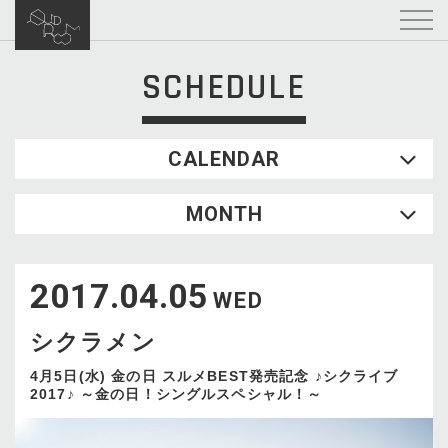
SCHEDULE
CALENDAR
2026.08
MONTH
SUN
MON
TUE
WED
THU
FRI
SAT
1
2017.04.05
2
3
4
5
6
7
8
WED
9
10
11
12
13
14
15
シクラメン
16
17
18
19
20
21
22
23
24
25
26
27
28
29
4月5日(水) 金の日 スルメBEST発売記念 ♪シクライブ
2017♪ ～金の日！シングルスペシャル！～
30
31