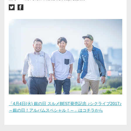
「4月4日(火) 銀の日 スルメBEST発売記念 ♪シクライブ2017♪
～銀の日！アルバムスペシャル！～」はコチラから