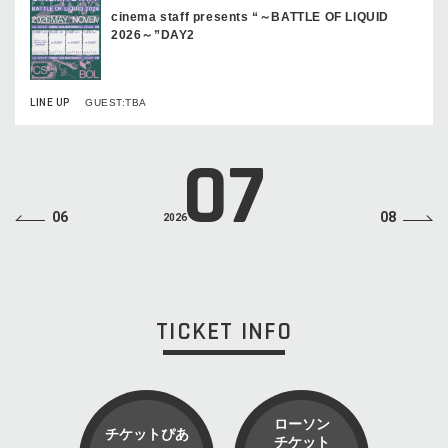
cinema staff presents “～BATTLE OF LIQUID
2026～”DAY2
LINE UP
GUEST:TBA
07
06
08
2026
TICKET INFO
ローソン
チケットぴあ
チケット