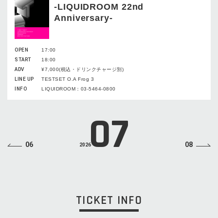
-LIQUIDROOM 22nd
Anniversary-
OPEN
17:00
START
18:00
ADV
¥7,000(税込・ドリンクチャージ別)
LINE UP
TESTSET O.A Frog 3
INFO
LIQUIDROOM：03-5464-0800
07
06
08
2026
TICKET INFO