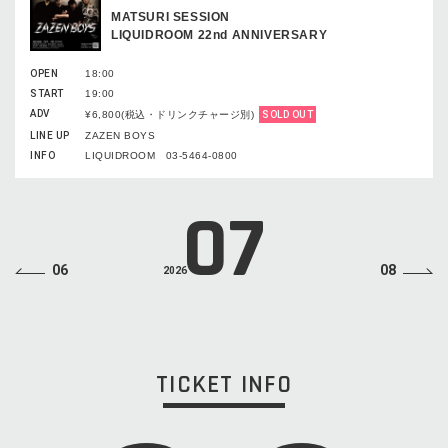
MATSURI SESSION
LIQUIDROOM 22nd ANNIVERSARY
OPEN
18:00
START
19:00
ADV
¥6,800(税込・ドリンクチャージ別)
SOLD OUT
LINE UP
ZAZEN BOYS
INFO
LIQUIDROOM 03-5464-0800
07
06
08
2026
TICKET INFO