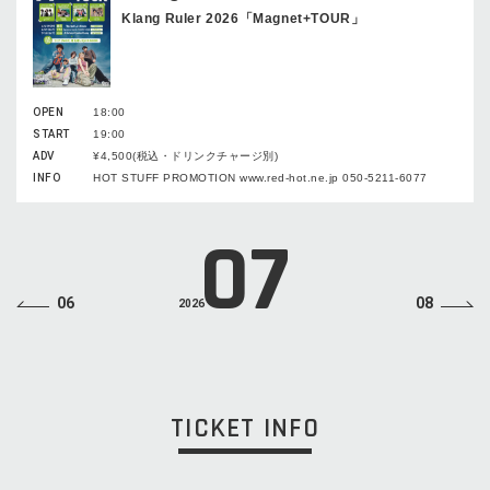
Klang Ruler 2026「Magnet+TOUR」
OPEN
18:00
START
19:00
ADV
¥4,500(税込・ドリンクチャージ別)
INFO
HOT STUFF PROMOTION www.red-hot.ne.jp 050-5211-6077
07
06
08
2026
TICKET INFO