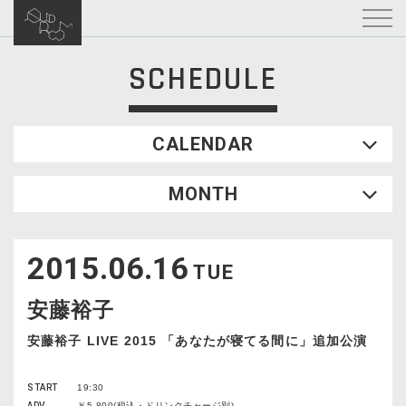
SCHEDULE
CALENDAR
2026.08
MONTH
SUN
MON
TUE
WED
THU
FRI
SAT
1
2015.06.16
2
3
4
5
6
7
8
TUE
9
10
11
12
13
14
15
安藤裕子
16
17
18
19
20
21
22
23
24
25
26
27
28
29
安藤裕子 LIVE 2015 「あなたが寝てる間に」追加公演
30
31
START
19:30
ADV
￥5,800(税込・ドリンクチャージ別)