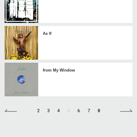
As If
from My Window
2
3
4
5
6
7
8