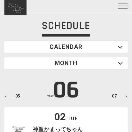
SCHEDULE
CALENDAR
2026.08
MONTH
SUN
MON
TUE
WED
THU
FRI
SAT
1
06
2
3
4
5
6
7
8
9
10
11
12
13
14
15
05
07
2026
16
17
18
19
20
21
22
23
24
25
26
27
28
29
02
TUE
30
31
神聖かまってちゃん