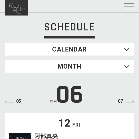
SCHEDULE
CALENDAR
2026.08
MONTH
SUN
MON
TUE
WED
THU
FRI
SAT
1
06
2
3
4
5
6
7
8
9
10
11
12
13
14
15
05
07
2026
16
17
18
19
20
21
22
23
24
25
26
27
28
29
12
FRI
30
31
阿部真央