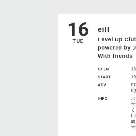
16
eill
Level Up Club
TUE
powered b
With friends
OPEN
18
START
19
ADV
F
0
INFO
ポ
営
く
ht
問
営