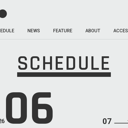
EDULE
NEWS
FEATURE
ABOUT
ACCES
SCHEDULE
06
07
26