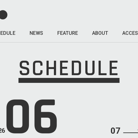
EDULE
NEWS
FEATURE
ABOUT
ACCES
SCHEDULE
06
07
26