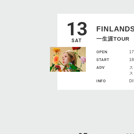
13
FINLAND
一生涯TOUR
SAT
OPEN
17
START
18
ADV
ス
ス
INFO
DI