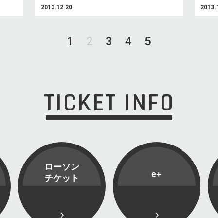
2013.12.20
2013.
1
2
3
4
5
TICKET INFO
ローソン
e+
チケット