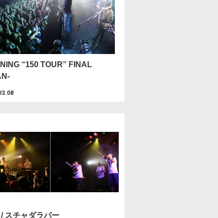
NING “150 TOUR” FINAL
AN-
03.08
o / スチャダラパー