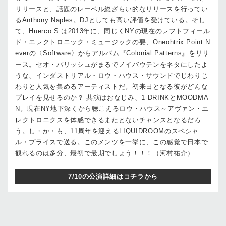
リリースと、話題のレーベル総ざらい的なリリースを行ってい
るAnthony Naples。DJとしても高い評価を受けている。そし
て、Huerco S.は2013年に、同じくNYの現在のレフトフィール
ド・エレクトロニック・ミュージックの要、Oneohtrix Point N
everの〈Software〉からアルバム『Colonial Patterns』をリリ
ース。セオ・パリッシュがまるでノイバウテンをネタにしたよ
うな、インダストリアル・ロウ・ハウス・サウンドでじわりじ
わりと人気を集めるアーティストだ。初来日となる彼がどんな
プレイを見せるのか？ 共演はおなじみ、1-DRINKとMOODMA
N。現在NY地下深くから聴こえるロウ・ハウス～アヴァン・エ
レクトロニクスを体感できるまたとないチャンスとなるだろ
う。し・か・も、11周年を迎えるLIQUIDROOMのスペシャ
ル・プライスで送る。このメンツを一挙に、この感覚で日本で
観れるのは多分、最初で最期でしょう！！！（河村祐介）
7/10の公演詳細はコチラから