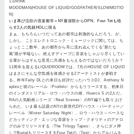
1-DRINK
MOODMAN(HOUSE OF LIQUID/GODFATHER/SLOWMOTIO
N)
いま再び注目の音楽都市＝NY最深部からOPN、Four Tetも唸
らす2人の気鋭HOLに現る
まぁ、もちろんいつだってあの都市は刺激的なんだろう。が、
しかし、ことエレクトロニック・ミュージックに関しては、ち
ょっとここ数年、あの都市から耳に流れ込んでくる”新たな
風”感が半端ない。絶えずディープに音楽をしゃぶり尽くしてい
る輩からはそんな意見に共感をもらえるのではないだろうか？
11周年を迎えるLIQUIDROOMでは、7月のHOUSE OF LIQUID
はまさにそんな空気感を体感させる2アーティストが参戦す
る。昨年Falty DLとの来日も好評だったハウスDJ、Anthony N
aplesと彼のレーベル〈Proibito〉からもリリースする、初来日
のインダストリアル・ロウ・ハウスの雄、Huerco S.の2人だ。
RAの人気動画シリーズ〈Real Scenes〉のNY編でも取り上げ
られた、いま最も話題のNYの新世代DIYハウス・パーティー／
レーベル〈Mister Saturday Night〉、ロウ・ハウス～ベースな
どカッティング・エッジな音源をトップ・クオリティのアナロ
グのみでリリースする〈The Trilogy Tapes〉、さらにダメ押
しでBurialもリリースするFour Tetの〈Text〉からアルバムを