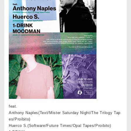
feat.
Anthony Naples(Text/Mister Saturday Night/The Trilogy Tap
es/Proibito)
Huerco S.(Software/Future Times/Opal Tapes/Proibito)