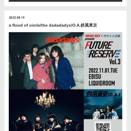
2022.08.19
a flood of circle/the dadadadys/O.A.鉄風東京