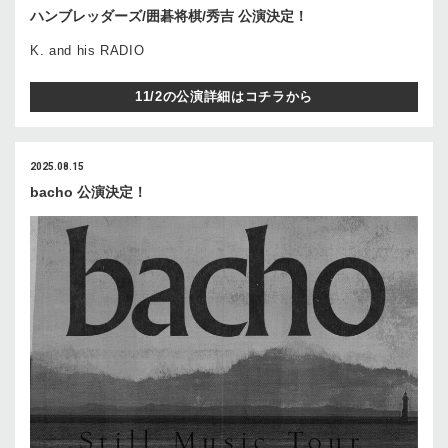
ハンブレッダーズ/囲碁将棋/秀吉 公演決定！
K. and his RADIO
11/2の公演詳細はコチラから
2025.08.15
bacho 公演決定！