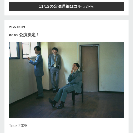
11/12の公演詳細はコチラから
2025.08.09
cero 公演決定！
Tour 2025