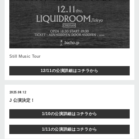
Still Music Tour
12/11の公演詳細はコチラから
2025.08.12
J 公演決定！
1/10の公演詳細はコチラから
1/11の公演詳細はコチラから