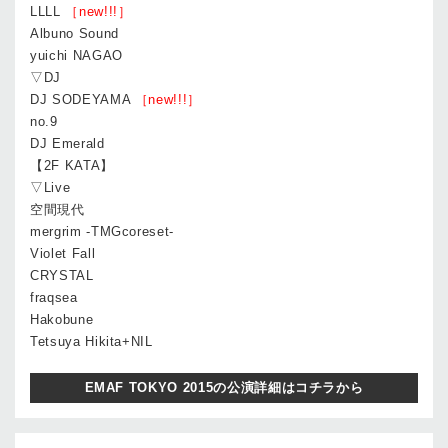
LLLL
［new!!!］
Albuno Sound
yuichi NAGAO
▽DJ
DJ SODEYAMA
［new!!!］
no.9
DJ Emerald
【2F KATA】
▽Live
空間現代
mergrim -TMGcoreset-
Violet Fall
CRYSTAL
fraqsea
Hakobune
Tetsuya Hikita+NIL
EMAF TOKYO 2015の公演詳細はコチラから