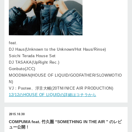
feat.
DJ Haus(Unknown to the Unknown/Hot Haus/Rinse)
Soichi Terada House Set
DJ TASAKA(UpRight Rec.)
Gonbuto(JCC)
MOODMAN(HOUSE OF LIQUID/GODFATHER/SLOWMOTIO
N)
VJ：Pootee、浮舌大輔(20TN!/NICE AIR PRODUCTION)
12/12のHOUSE OF LIQUIDの詳細はコチラから
2015.10.30
COMPUMA feat. 竹久圏 “SOMETHING IN THE AIR ” のレビ
ュー公開！