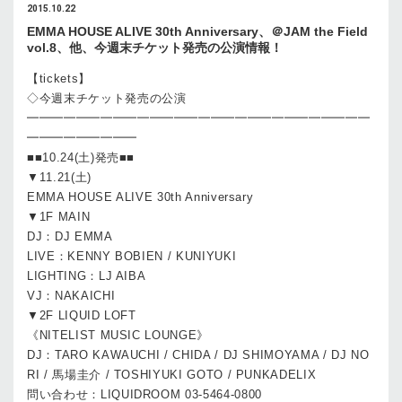
2015.10.22
EMMA HOUSE ALIVE 30th Anniversary、＠JAM the Field
vol.8、他、今週末チケット発売の公演情報！
【tickets】
◇今週末チケット発売の公演
━━━━━━━━━━━━━━━━━━━━━━━━━━━━
━━━━━━━━━
■■10.24(土)発売■■
▼11.21(土)
EMMA HOUSE ALIVE 30th Anniversary
▼1F MAIN
DJ：DJ EMMA
LIVE：KENNY BOBIEN / KUNIYUKI
LIGHTING：LJ AIBA
VJ：NAKAICHI
▼2F LIQUID LOFT
《NITELIST MUSIC LOUNGE》
DJ：TARO KAWAUCHI / CHIDA / DJ SHIMOYAMA / DJ NO
RI / 馬場圭介 / TOSHIYUKI GOTO / PUNKADELIX
問い合わせ：LIQUIDROOM 03-5464-0800