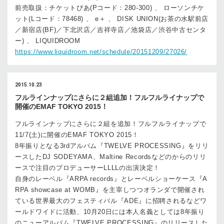
前売取扱：チケットぴあ(Pコード：280-300) 、 ローソンチケ
ット(Lコード：78468) 、 e＋ 、 DISK UNION(お茶の水駅前店
／新宿店(BF)／下北沢店／吉祥寺店／池袋店／渋谷中古センタ
ー) 、 LIQUIDROOM
https://www.liquidroom.net/schedule/20151209/27026/
2015.10.23
フルラインナップにさらに２組追加！フルフルライナップで
開催のEMAF TOKYO 2015！
フルラインナップにさらに２組を追加！フルフルライナップで
11/7(土)に開催のEMAF TOKYO 2015！
8年振りとなる3rdアルバム『TWELVE PROCESSING』をリリ
ースしたDJ SODEYAMA、Maltine Recordsなどのからのリリ
ースで注目のプロデューサーLLLLの出演決定！
自身のレーベル『ARPA records』とレーベルショーケース『A
RPA showcase at WOMB』を主宰しつつオランダで開催され
ている世界最大のフェスティバル『ADE』に招聘されるなどワ
ールドワイドに活動、10月20日には本人名義としては8年振り
のニューアルバム『TWELVE PROCESSING』のリリースした