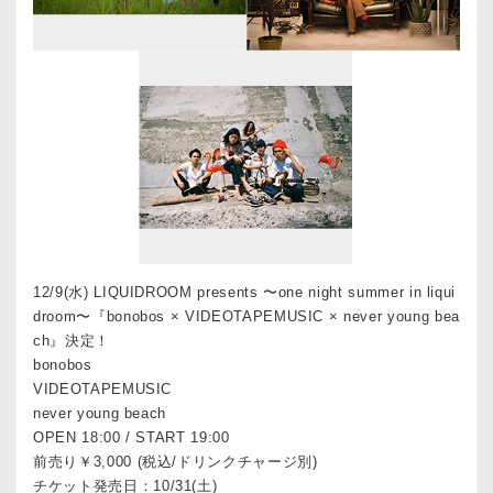
12/9(水) LIQUIDROOM presents 〜one night summer in liqui
droom〜『bonobos × VIDEOTAPEMUSIC × never young bea
ch』決定！
bonobos
VIDEOTAPEMUSIC
never young beach
OPEN 18:00 / START 19:00
前売り￥3,000 (税込/ドリンクチャージ別)
チケット発売日：10/31(土)