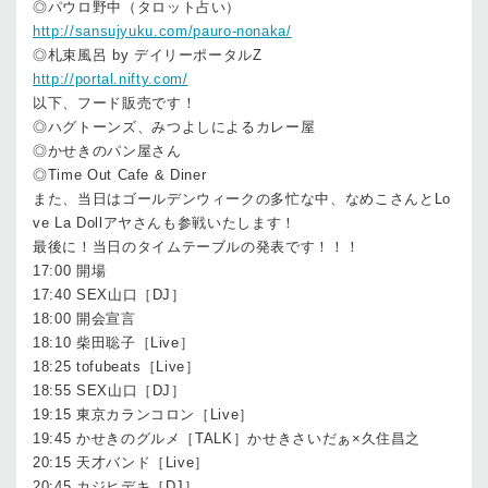
◎パウロ野中（タロット占い）
http://sansujyuku.com/pauro-nonaka/
◎札束風呂 by デイリーポータルZ
http://portal.nifty.com/
以下、フード販売です！
◎ハグトーンズ、みつよしによるカレー屋
◎かせきのパン屋さん
◎Time Out Cafe & Diner
また、当日はゴールデンウィークの多忙な中、なめこさんとLo
ve La Dollアヤさんも参戦いたします！
最後に！当日のタイムテーブルの発表です！！！
17:00 開場
17:40 SEX山口［DJ］
18:00 開会宣言
18:10 柴田聡子［Live］
18:25 tofubeats［Live］
18:55 SEX山口［DJ］
19:15 東京カランコロン［Live］
19:45 かせきのグルメ［TALK］かせきさいだぁ×久住昌之
20:15 天才バンド［Live］
20:45 カジヒデキ［DJ］