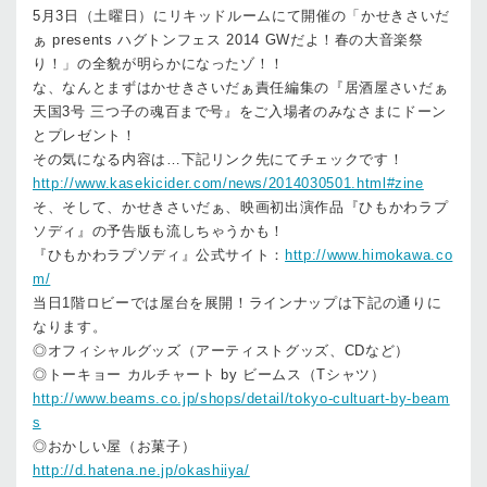
5月3日（土曜日）にリキッドルームにて開催の「かせきさいだ
ぁ presents ハグトンフェス 2014 GWだよ！春の大音楽祭
り！」の全貌が明らかになったゾ！！
な、なんとまずはかせきさいだぁ責任編集の『居酒屋さいだぁ
天国3号 三つ子の魂百まで号』をご入場者のみなさまにドーン
とプレゼント！
その気になる内容は…下記リンク先にてチェックです！
http://www.kasekicider.com/news/2014030501.html#zine
そ、そして、かせきさいだぁ、映画初出演作品『ひもかわラプ
ソディ』の予告版も流しちゃうかも！
『ひもかわラプソディ』公式サイト：
http://www.himokawa.co
m/
当日1階ロビーでは屋台を展開！ラインナップは下記の通りに
なります。
◎オフィシャルグッズ（アーティストグッズ、CDなど）
◎トーキョー カルチャート by ビームス（Tシャツ）
http://www.beams.co.jp/shops/detail/tokyo-cultuart-by-beam
s
◎おかしい屋（お菓子）
http://d.hatena.ne.jp/okashiiya/