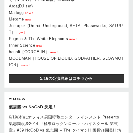
Arca(DJ set)
Madegg
new！
Metome
new！
Jemapur［Detroit Underground, BETA, Phaseworks, SALUU
T］
new！
Fugenn & The White Elephants
new！
Inner Science
new！
hanali［GORGE.IN］
new！
MOODMAN［HOUSE OF LIQUID, GODFATHER, SLOWMOT
ION］
new！
5/16の公演詳細はコチラから
2014.04.25
氣志團 vs NoGoD 決定！
6/19(木)にオフィス男闘呼塾エンターテインメント Presents
氣志團現象2014 「極東ロックンロール・ハイスクール 第弍
章」#39 NoGoD vs 氣志團 ～The タイマン!! 団長vs團長!! 埼