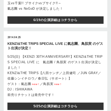
玉vs千葉!! ブサイクvsブサイク!!～
氣志團 vs NoGoD が決定しました！
6/19の公演詳細はコチラから
2014.04.25
KENZI&THE TRIPS SPECIAL LIVE に氣志團、鳥肌実 のゲス
ト出演が決定！
5/25(日) 【KENZI 30TH ANNIVERSARY】KENZI&THE TRIP
S SPECIAL LIVE に 氣志團 / 鳥肌実 のゲスト出演が決定し
ました！
KENZI&THE TRIPS【八田ケンヂ／上田健司 ／JUN GRAY／
佐藤シンイチロウ／春日弘（サポート）】
ゲスト：氣志團
／鳥肌実
new！
new！
DJ：ISHIKAWA
前売りチケットは発売中です！
5/25の公演詳細はコチラから