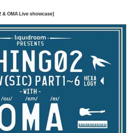
02 & OMA Live showcase]