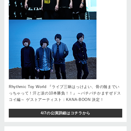
Rhythmic Toy World 『ライブ三昧はっけよい、骨の髄までい
っちゃって！汗と涙の10本勝負！！』～バチバチかますぜドス
コイ編～ ゲストアーティスト：KANA-BOON 決定！
4/7の公演詳細はコチラから