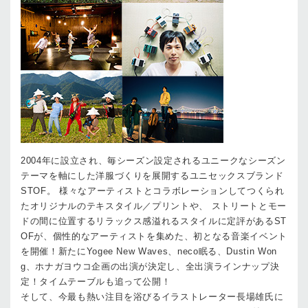
2004年に設立され、毎シーズン設定されるユニークなシーズン
テーマを軸にした洋服づくりを展開するユニセックスブランド
STOF。 様々なアーティストとコラボレーションしてつくられ
たオリジナルのテキスタイル／プリントや、 ストリートとモー
ドの間に位置するリラックス感溢れるスタイルに定評があるST
OFが、個性的なアーティストを集めた、初となる音楽イベント
を開催！新たにYogee New Waves、neco眠る、Dustin Won
g、ホナガヨウコ企画の出演が決定し、全出演ラインナップ決
定！タイムテーブルも追って公開！
そして、今最も熱い注目を浴びるイラストレーター長場雄氏に